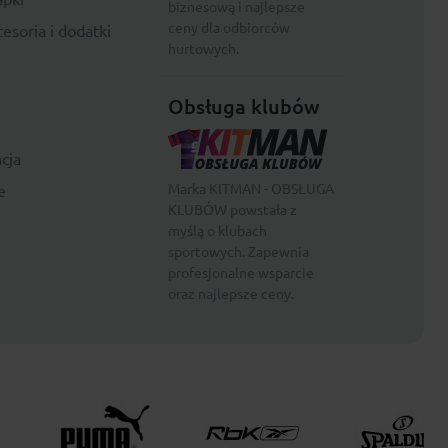
biznesową i najlepsze
ceny dla odbiorców
esoria i dodatki
hurtowych.
Obsługa klubów
cja
Marka KITMAN - OBSŁUGA
e
KLUBÓW powstała z
myślą o klubach
sportowych. Zapewnia
profesjonalne wsparcie
oraz najlepsze ceny.