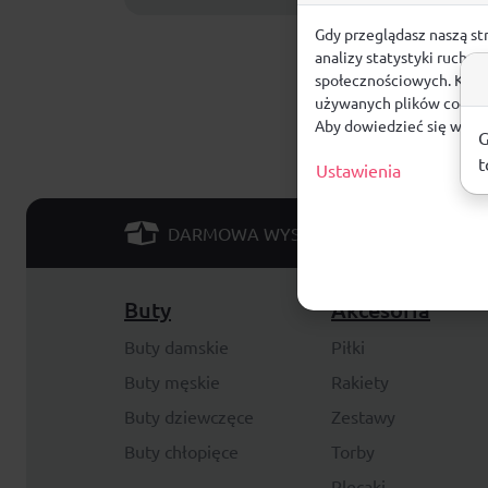
Gdy przeglądasz naszą st
analizy statystyki ruchu
społecznościowych. Klikn
używanych plików cookie
Aby dowiedzieć się więce
G
t
Ustawienia
od 299 PLN
DARMOWA WYSYŁKA
Buty
Akcesoria
Buty damskie
Piłki
Buty męskie
Rakiety
Buty dziewczęce
Zestawy
Buty chłopięce
Torby
Plecaki