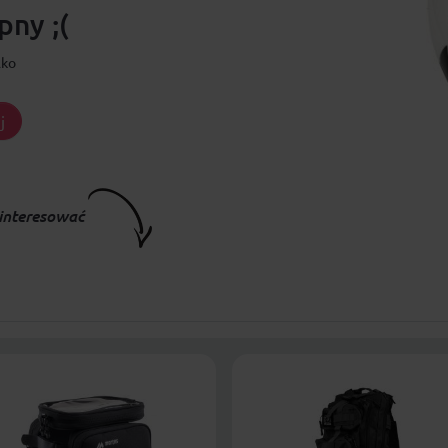
ny ;(
lko
j
interesować