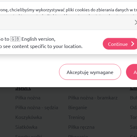
ronę, chcielibyśmy wykorzystywać pliki cookies do zbierania danych w t
 na stronie, kierowania do Ciebie reklam w innych miejscach w interneci
ij poniżej, by wyrazić zgodę lub przejdź do ustawień, by dokonać szc
s.
j o plikach cookie i tym, jak wykorzystujemy Twoje dane, odwiedź nasz
o to 🇬🇧 English version,
Continue
o see content specific to your location.
14 DNI
NA ZWRO
Akceptuję wymagane
A
Sport
Li
Piłka nożna
Piłka nożna - bramkarz
Bu
Piłka nożna - sędzia
Bieganie
Od
Koszykówka
Trening
To
Siatkówka
Piłka ręczna
Sas
Sporty walki
Pływanie
Cza