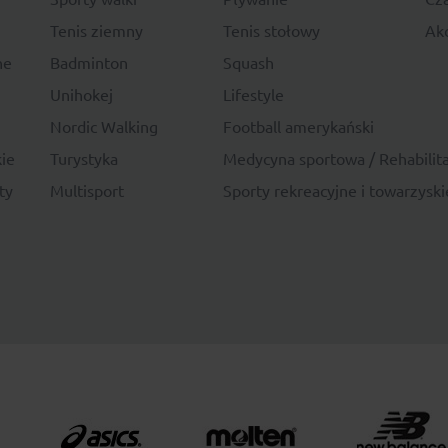
Tenis ziemny
Tenis stołowy
Akc
ne
Badminton
Squash
Unihokej
Lifestyle
Nordic Walking
Football amerykański
ie
Turystyka
Medycyna sportowa / Rehabilita
ty
Multisport
Sporty rekreacyjne i towarzyski