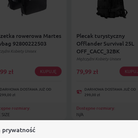
szetka rowerowa Martes
Plecak turystyczny
vbag 92800222503
Offlander Survival 25L
OFF_CACC_32BK
zyźni Kobiety Unisex
Mężczyźni Kobiety Unisex
,99
zł
79,99
zł
KUPUJĘ
KUPU
DARMOWA DOSTAWA JUŻ OD
DARMOWA DOSTAWA JUŻ OD
299,00 zł
299,00 zł
tępne rozmiary:
Dostępne rozmiary:
 SIZE
N/A
 prywatność