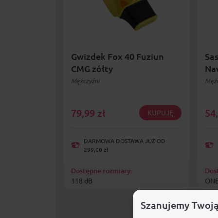
Gwizdek Fox 40 Fuziun
Sa
CMG zółty
Na
Mężczyźni
Mężc
79,99
zł
54
KUPUJĘ
DARMOWA DOSTAWA JUŻ OD
299,00 zł
Dostępne rozmiary:
Dos
118 dB
ONE
Szanujemy Twoją