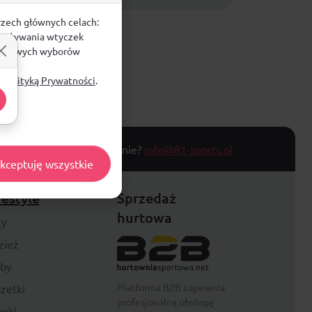
rzech głównych celach:
e, używania wtyczek
zegółowych wyborów
ą
Polityką Prywatności
.
T TOWARU
Masz pytanie?
info@81-sports.pl
kceptuję wszystkie
festyle
Sprzedaż
hurtowa
ty
zież
rby
Platforma B2B zapewnia
zetki
profesjonalną obsługę
pki