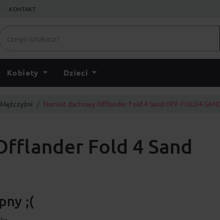
ł
KONTAKT
Kobiety
Dzieci
Mężczyźni
Namiot dachowy Offlander Fold 4 Sand OFF-FOLD4-SAN
fflander Fold 4 Sand
D
ny ;(
lko