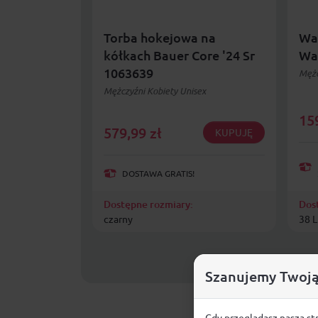
Torba hokejowa na
Wal
kółkach Bauer Core '24 Sr
Wa
1063639
Mężc
Mężczyźni Kobiety Unisex
15
579,99
zł
KUPUJĘ
DOSTAWA GRATIS!
Dostępne rozmiary:
Dos
czarny
38 L
Szanujemy Twoją
Gdy przeglądasz naszą st