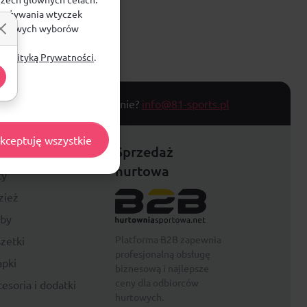
e, używania wtyczek
zegółowych wyborów
ą
Polityką Prywatności
.
T TOWARU
Masz pytanie?
info@81-sports.pl
kceptuję wszystkie
festyle
Sprzedaż
hurtowa
ty
zież
rby
Platforma B2B zapewnia
zetki
profesjonalną obsługę
pki
biznesową i najlepsze
ceny dla odbiorców
esoria i dodatki
hurtowych.