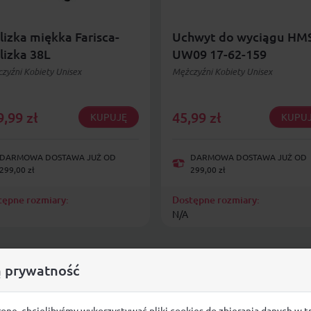
izka miękka Farisca-
Uchwyt do wyciągu HM
lizka 38L
UW09 17-62-159
zyźni Kobiety Unisex
Mężczyźni Kobiety Unisex
9,99
zł
45,99
zł
KUPUJĘ
KUPU
DARMOWA DOSTAWA JUŻ OD
DARMOWA DOSTAWA JUŻ OD
299,00 zł
299,00 zł
tępne rozmiary:
Dostępne rozmiary:
N/A
 prywatność
ronę, chcielibyśmy wykorzystywać pliki cookies do zbierania danych w t