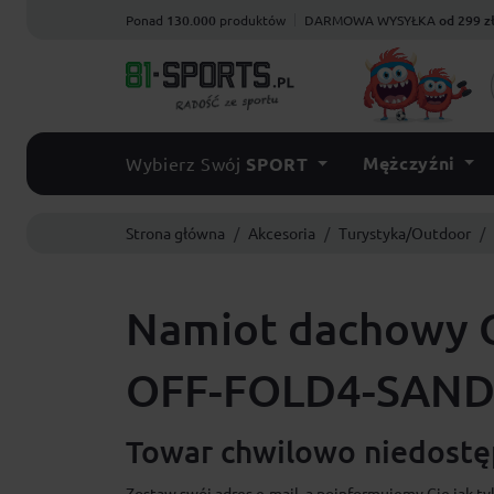
Ponad
130.000
produktów
DARMOWA WYSYŁKA
od 299 z
Mężczyźni
Wybierz Swój
SPORT
Strona główna
Akcesoria
Turystyka/Outdoor
Namiot dachowy O
OFF-FOLD4-SAN
Towar chwilowo niedostęp
Zostaw swój adres e-mail, a poinformujemy Cię jak ty