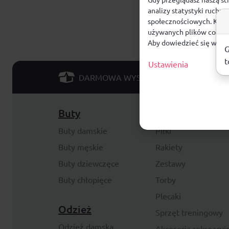
analizy statystyki ruchu
społecznościowych. Klikn
używanych plików cookie
Aby dowiedzieć się więce
G
t
Ustawienia
od 299 PLN
DARMOWA WYSYŁKA
Buty
Akcesoria
Buty damskie
Piłki
Buty męskie
Rakiety
Buty dziewczęce
Zestawy
Buty chłopięce
Torby
Plecaki
Odzież
Sprzęt treningowy
Odzież damska
Akcesoria rekreacyj