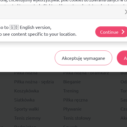
 na stronie, kierowania do Ciebie reklam w innych miejscach w interneci
ij poniżej, by wyrazić zgodę lub przejdź do ustawień, by dokonać szc
s.
j o plikach cookie i tym, jak wykorzystujemy Twoje dane, odwiedź nasz
o to 🇬🇧 English version,
Continue
o see content specific to your location.
14 DNI
NA ZWRO
Akceptuję wymagane
A
Sport
Li
Piłka nożna
Piłka nożna - bramkarz
Bu
Piłka nożna - sędzia
Bieganie
Od
Koszykówka
Trening
To
Siatkówka
Piłka ręczna
Sas
Sporty walki
Pływanie
Cza
Tenis ziemny
Tenis stołowy
Akc
ne
Badminton
Squash