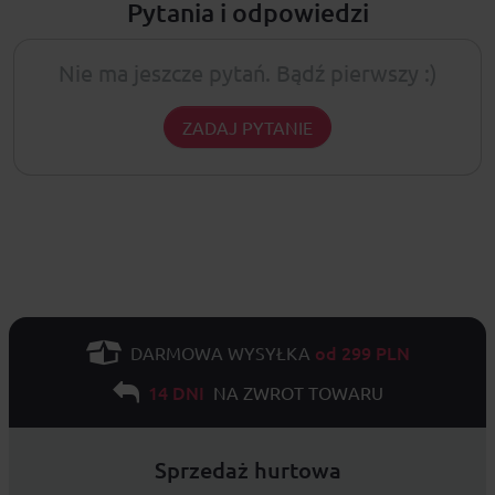
Pytania i odpowiedzi
Nie ma jeszcze pytań. Bądź pierwszy :)
ZADAJ PYTANIE
od 299 PLN
DARMOWA WYSYŁKA
14 DNI
NA ZWROT TOWARU
Sprzedaż hurtowa