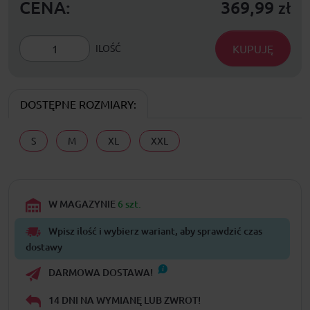
CENA:
369,99
zł
KUPUJĘ
ILOŚĆ
DOSTĘPNE ROZMIARY:
S
M
XL
XXL
W MAGAZYNIE
6 szt.
Wpisz ilość i wybierz wariant, aby sprawdzić czas
dostawy
DARMOWA DOSTAWA!
14 DNI NA WYMIANĘ LUB ZWROT!