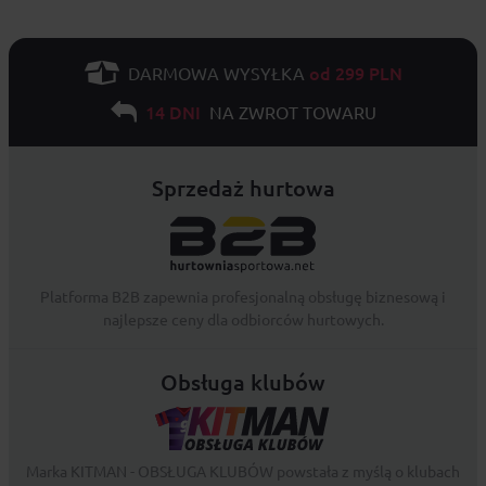
od 299 PLN
DARMOWA WYSYŁKA
14 DNI
NA ZWROT TOWARU
Sprzedaż hurtowa
Platforma B2B zapewnia profesjonalną obsługę biznesową i
najlepsze ceny dla odbiorców hurtowych.
Obsługa klubów
Marka KITMAN - OBSŁUGA KLUBÓW powstała z myślą o klubach