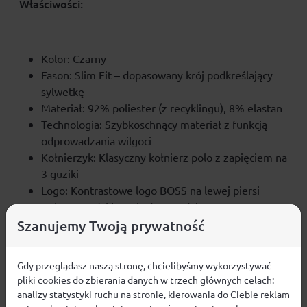
Właściwości:
Kolor: Czarny
Fason: Slim Fit – dopasowany krój podkreślający
sylwetkę
Materiał: 92% poliester (z recyklingu), 8% elastan
Technologia: Szybkoschnący materiał z funkcją
odprowadzania wilgoci
Kołnierzyk: Klasyczny kołnierz polo z zapięciem na
3 guziki
Logo: Kontrastowe logo BOSS na lewej piersi
Rękawy: Krótkie, zakończone ściągaczem
Szanujemy Twoją prywatność
Gdy przeglądasz naszą stronę, chcielibyśmy wykorzystywać
pliki cookies do zbierania danych w trzech głównych celach:
analizy statystyki ruchu na stronie, kierowania do Ciebie reklam