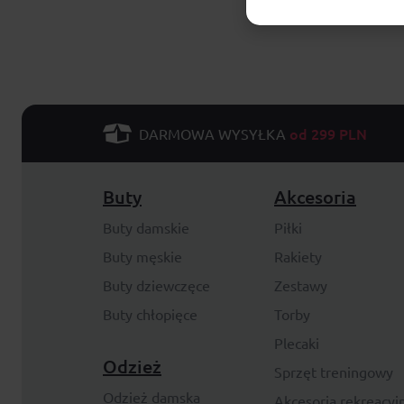
od 299 PLN
DARMOWA WYSYŁKA
Buty
Akcesoria
Buty damskie
Piłki
Buty męskie
Rakiety
Buty dziewczęce
Zestawy
Buty chłopięce
Torby
Plecaki
Odzież
Sprzęt treningowy
Odzież damska
Akcesoria rekreacyj