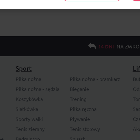
14 DNI
NA ZWRO
Sport
Li
Piłka nożna
Piłka nożna - bramkarz
Bu
Piłka nożna - sędzia
Bieganie
Od
Koszykówka
Trening
To
Siatkówka
Piłka ręczna
Sas
Sporty walki
Pływanie
Cza
Tenis ziemny
Tenis stołowy
Akc
ne
Badminton
Squash