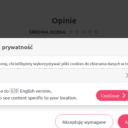
Opinie
ŚREDNIA OCENA:
 prywatność
Nie ma jeszcze żadnej recenzji produktu
ronę, chcielibyśmy wykorzystywać pliki cookies do zbierania danych w t
 na stronie, kierowania do Ciebie reklam w innych miejscach w interneci
ij poniżej, by wyrazić zgodę lub przejdź do ustawień, by dokonać szc
Pytania i odpowiedzi
s.
j o plikach cookie i tym, jak wykorzystujemy Twoje dane, odwiedź nasz
o to 🇬🇧 English version,
Continue
Nie ma jeszcze pytań. Bądź pierwszy :)
o see content specific to your location.
ZADAJ PYTANIE
Akceptuję wymagane
A