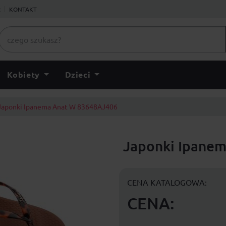
ł
KONTAKT
Kobiety
Dzieci
Japonki Ipanema Anat W 83648AJ406
Japonki Ipane
CENA KATALOGOWA:
CENA: