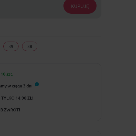
KUPUJĘ
39
38
10 szt.
emy w ciągu
3
dni
TYLKO 14,90 ZŁ!
UB ZWROT!