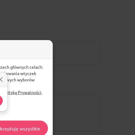
rzech głównych celach:
e, używania wtyczek
zegółowych wyborów
ą
Polityką Prywatności
.
kceptuję wszystkie