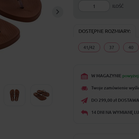
ILOŚĆ
DOSTĘPNE ROZMIARY:
41/42
37
40
W MAGAZYNIE
powyżej 
Twoje zamówienie wyśl
DO 299,00 zł DOSTAWA 
14 DNI NA WYMIANĘ L