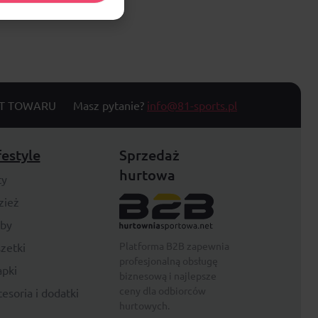
T TOWARU
Masz pytanie?
info@81-sports.pl
festyle
Sprzedaż
hurtowa
ty
zież
rby
Platforma B2B zapewnia
zetki
profesjonalną obsługę
pki
biznesową i najlepsze
ceny dla odbiorców
esoria i dodatki
hurtowych.