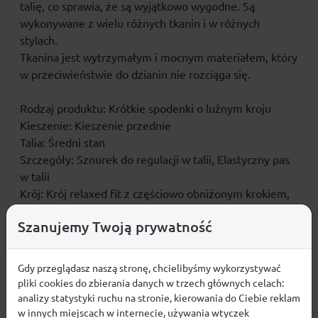
talię, co sprawia, że są wyjątkowo wygodne. Są
wykonywane z wielu różnych tkanin i w różnych
stylach.
Tkanina jest wytrzymałym i mocnym materiałem, który
w przeciwieństwie do dzianin nie rozciąga się.
Rodzaj produktu: Krótkie spodenki o luźnym kroju
Kieszenie: Kieszenie przednie
Talia: Średni stan
Szczegóły: Sznurek do regulacji w talii, Elastyczny pas
w talii
Krój: Krój relaxed fit z częściowo obniżonym krokiem,
nogawką luźną w udzie i luźnym otworem nogawki
Szanujemy Twoją prywatność
Attachment type: Wszyty pasek
Gdy przeglądasz naszą stronę, chcielibyśmy wykorzystywać
pliki cookies do zbierania danych w trzech głównych celach:
analizy statystyki ruchu na stronie, kierowania do Ciebie reklam
Opinie
w innych miejscach w internecie, używania wtyczek