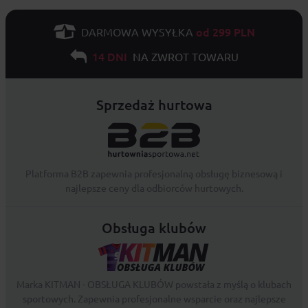
od 299 PLN
DARMOWA WYSYŁKA
14 DNI
NA ZWROT TOWARU
Sprzedaż hurtowa
Platforma B2B zapewnia profesjonalną obsługę biznesową i
najlepsze ceny dla odbiorców hurtowych.
Obsługa klubów
Marka KITMAN - OBSŁUGA KLUBÓW powstała z myślą o klubach
sportowych. Zapewnia profesjonalne wsparcie oraz najlepsze