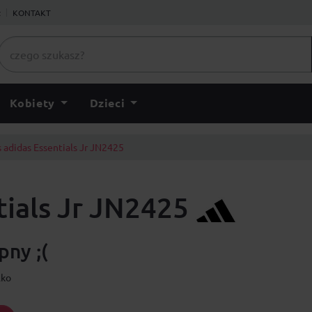
ł
KONTAKT
Kobiety
Dzieci
 adidas Essentials Jr JN2425
tials Jr JN2425
ny ;(
lko