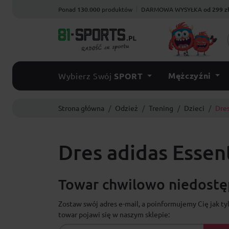
Ponad
130.000
produktów
DARMOWA WYSYŁKA
od 299 z
Mężczyźni
Wybierz Swój
SPORT
Strona główna
Odzież
Trening
Dzieci
Dres
Dres adidas Essen
Towar chwilowo niedostęp
Zostaw swój adres e-mail, a poinformujemy Cię jak ty
towar pojawi się w naszym sklepie: