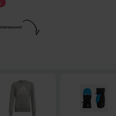
j
interesować