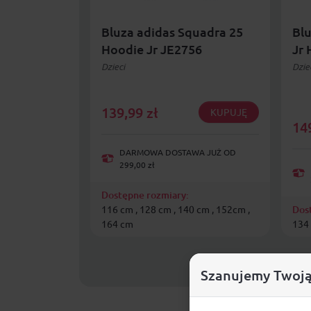
Bluza adidas Squadra 25
Blu
Hoodie Jr JE2756
Jr
Dzieci
Dzie
139,99
zł
KUPUJĘ
14
DARMOWA DOSTAWA JUŻ OD
299,00 zł
Dostępne rozmiary:
116 cm , 128 cm , 140 cm , 152cm ,
Dos
164 cm
134 
Szanujemy Twoją