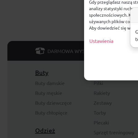
Gdy przeglądasz naszą st
analizy statystyki ruchu
społecznościowych. Klikn
używanych plików cookie
Aby dowiedzieć się więce
G
t
Ustawienia
od 299 PLN
DARMOWA WYSYŁKA
Buty
Akcesoria
Buty damskie
Piłki
Buty męskie
Rakiety
Buty dziewczęce
Zestawy
Buty chłopięce
Torby
Plecaki
Odzież
Sprzęt treningowy