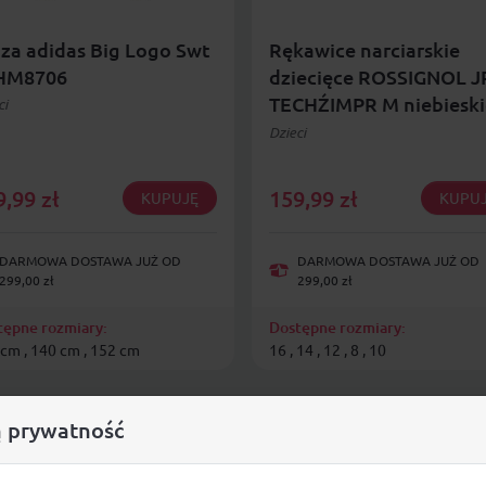
za adidas Big Logo Swt
Rękawice narciarskie
 HM8706
dziecięce ROSSIGNOL J
TECHŹIMPR M niebieski
ci
Dzieci
9,99
zł
159,99
zł
KUPUJĘ
KUPU
DARMOWA DOSTAWA JUŻ OD
DARMOWA DOSTAWA JUŻ OD
299,00 zł
299,00 zł
tępne rozmiary:
Dostępne rozmiary:
cm , 140 cm , 152 cm
16 , 14 , 12 , 8 , 10
 prywatność