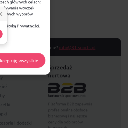
rzech głównych celach:
e, używania wtyczek
zegółowych wyborów
ą
Polityką Prywatności
.
T TOWARU
Masz pytanie?
info@81-sports.pl
kceptuję wszystkie
festyle
Sprzedaż
hurtowa
ty
zież
rby
Platforma B2B zapewnia
zetki
profesjonalną obsługę
pki
biznesową i najlepsze
ceny dla odbiorców
esoria i dodatki
hurtowych.