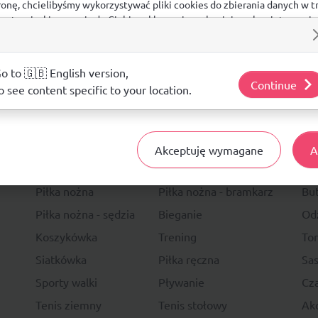
ronę, chcielibyśmy wykorzystywać pliki cookies do zbierania danych w t
 na stronie, kierowania do Ciebie reklam w innych miejscach w interneci
ij poniżej, by wyrazić zgodę lub przejdź do ustawień, by dokonać szc
s.
j o plikach cookie i tym, jak wykorzystujemy Twoje dane, odwiedź nasz
o to 🇬🇧 English version,
Continue
o see content specific to your location.
14 DNI
NA ZWRO
Akceptuję wymagane
A
Sport
Li
Piłka nożna
Piłka nożna - bramkarz
Bu
Piłka nożna - sędzia
Bieganie
Od
Koszykówka
Trening
To
Siatkówka
Piłka ręczna
Sas
Sporty walki
Pływanie
Cza
Tenis ziemny
Tenis stołowy
Akc