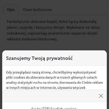
Opis
Dane techniczne
Fantastyczne skórzane klapki, które łączą doskonałą
jakość, wygodę i klasyczny design. Wykonane ze skóry
nubukowej, zapewniają anatomiczne wsparcie dzięki
wkładce korkowo-lateksowej.
Szanujemy Twoją prywatność
Opinie
Gdy przeglądasz naszą stronę, chcielibyśmy wykorzystywać
ŚREDNIA OCENA:
pliki cookies do zbierania danych w trzech głównych celach:
analizy statystyki ruchu na stronie, kierowania do Ciebie reklam
Nie ma jeszcze żadnej recenzji produktu
w innych miejscach w internecie, używania wtyczek
społecznościowych. Kliknij poniżej, by wyrazić zgodę lub
przejdź do ustawień, by dokonać szczegółowych wyborów
używanych plików cookies.
Aby dowiedzieć się więcej o plikach cookie i tym, jak
Go to 🇬🇧 English version,