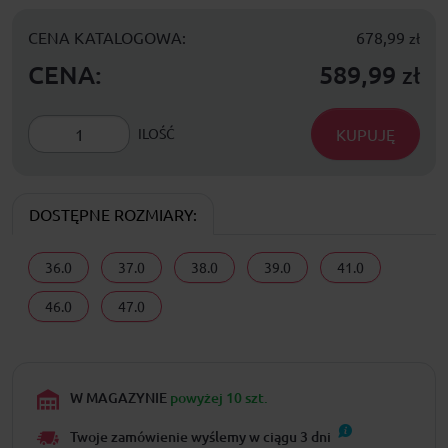
CENA KATALOGOWA:
678,99
zł
CENA:
589,99
zł
KUPUJĘ
ILOŚĆ
DOSTĘPNE ROZMIARY:
36.0
37.0
38.0
39.0
41.0
46.0
47.0
W MAGAZYNIE
powyżej 10 szt.
Twoje zamówienie wyślemy w ciągu
3
dni