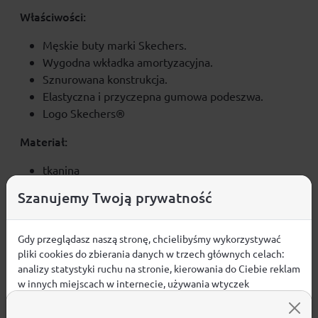
Właściwości:
Męskie buty marki Skechers.
Wygodna wkładka amortyzacyjna.
Sznurowana konstrukcja.
Elastyczna i przyczepna gumowa podeszwa.
Logo Skechers®
Materiał:
tkanina
Szanujemy Twoją prywatność
Gdy przeglądasz naszą stronę, chcielibyśmy wykorzystywać
Opinie
pliki cookies do zbierania danych w trzech głównych celach:
analizy statystyki ruchu na stronie, kierowania do Ciebie reklam
ŚREDNIA OCENA:
w innych miejscach w internecie, używania wtyczek
społecznościowych. Kliknij poniżej, by wyrazić zgodę lub
Nie ma jeszcze żadnej recenzji produktu
przejdź do ustawień, by dokonać szczegółowych wyborów