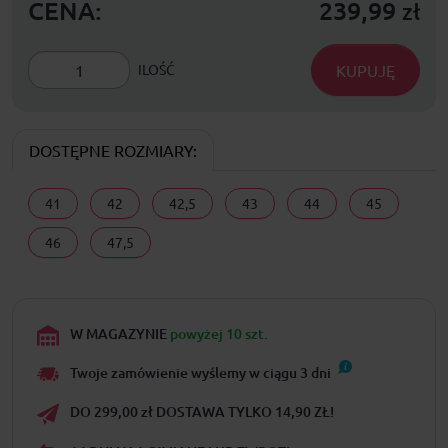
CENA:
239,99
zł
KUPUJĘ
ILOŚĆ
DOSTĘPNE ROZMIARY:
41
42
42,5
43
44
45
46
47,5
W MAGAZYNIE
powyżej 10 szt.
Twoje zamówienie wyślemy w ciągu
3
dni
DO 299,00 zł DOSTAWA TYLKO 14,90 ZŁ!