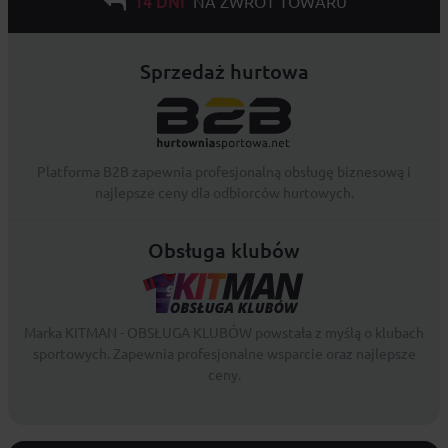
14 DNI
NA ZWROT TOWARU
Sprzedaż hurtowa
Platforma B2B zapewnia profesjonalną obsługę biznesową i
najlepsze ceny dla odbiorców hurtowych.
Obsługa klubów
Marka KITMAN - OBSŁUGA KLUBÓW powstała z myślą o klubach
sportowych. Zapewnia profesjonalne wsparcie oraz najlepsze
ceny.