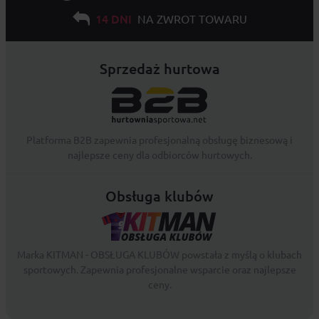
14 DNI
NA ZWROT TOWARU
Sprzedaż hurtowa
Platforma B2B zapewnia profesjonalną obsługę biznesową i
najlepsze ceny dla odbiorców hurtowych.
Obsługa klubów
Marka KITMAN - OBSŁUGA KLUBÓW powstała z myślą o klubach
sportowych. Zapewnia profesjonalne wsparcie oraz najlepsze
ceny.