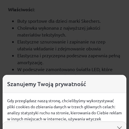
Właściwości:
Buty sportowe dla dzieci marki Skechers.
Cholewka wykonana z najwyższej jakości
materiałów tekstylnych.
Elastyczne sznurowanie i zapinanie na rzep
ułatwia wkładanie i zdejmowanie obuwia
Elastyczna i przyczepna podeszwa zapewnia pełną
amortyzację.
W podeszwie zamontowano światła LED, które
można wyłączyć na pasku od rzepu.
Szanujemy Twoją prywatność
Gdy przeglądasz naszą stronę, chcielibyśmy wykorzystywać
Opinie
pliki cookies do zbierania danych w trzech głównych celach:
analizy statystyki ruchu na stronie, kierowania do Ciebie reklam
ŚREDNIA OCENA:
w innych miejscach w internecie, używania wtyczek
społecznościowych. Kliknij poniżej, by wyrazić zgodę lub