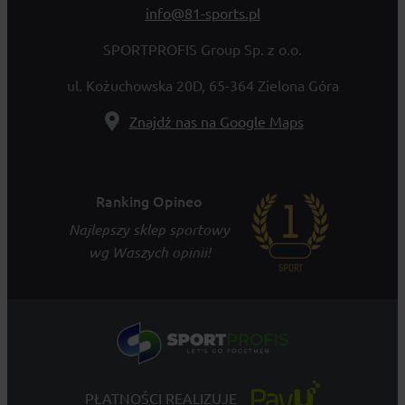
info@81-sports.pl
SPORTPROFIS Group Sp. z o.o.
ul. Kożuchowska 20D, 65-364 Zielona Góra
Znajdź nas na Google Maps
Ranking Opineo
Najlepszy sklep sportowy
wg Waszych opinii!
PŁATNOŚCI REALIZUJE