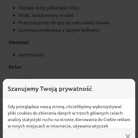
Męskie buty piłkarskie Nike.
Niski, sznurowany model.
Przeznaczone do gry na naturalnej trawie.
Gumowa podeszwa z lanymi kołkami.
Materiał:
syntetyczny
Kolor:
srebrny
Szanujemy Twoją prywatność
Gdy przeglądasz naszą stronę, chcielibyśmy wykorzystywać
Opinie
pliki cookies do zbierania danych w trzech głównych celach:
analizy statystyki ruchu na stronie, kierowania do Ciebie reklam
ŚREDNIA OCENA:
w innych miejscach w internecie, używania wtyczek
społecznościowych. Kliknij poniżej, by wyrazić zgodę lub