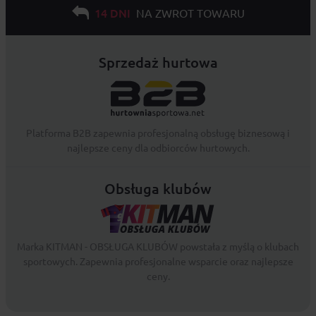
14 DNI
NA ZWROT TOWARU
Sprzedaż hurtowa
Platforma B2B zapewnia profesjonalną obsługę biznesową i
najlepsze ceny dla odbiorców hurtowych.
Obsługa klubów
Marka KITMAN - OBSŁUGA KLUBÓW powstała z myślą o klubach
sportowych. Zapewnia profesjonalne wsparcie oraz najlepsze
ceny.