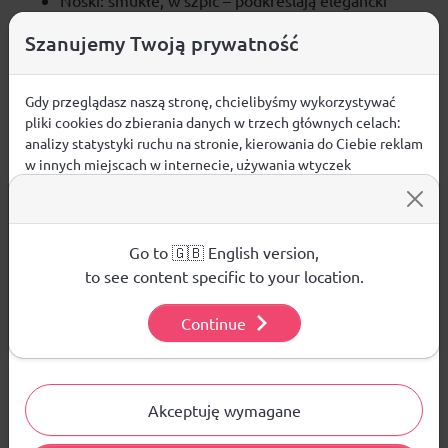
Noski: smukłe, w szpic – podkreślają elegancki
charakter obuwia.
Szanujemy Twoją prywatność
Detal: metalowe logo „Karl” w srebrnym kolorze –
ikoniczny akcent rozpoznawalny na pierwszy rzut
oka.
Gdy przeglądasz naszą stronę, chcielibyśmy wykorzystywać
Zapięcie: brak – model typu pull-on, łatwy do
pliki cookies do zbierania danych w trzech głównych celach:
analizy statystyki ruchu na stronie, kierowania do Ciebie reklam
założenia.
w innych miejscach w internecie, używania wtyczek
Do butów dołączony jest worek tekstylny, który
społecznościowych. Kliknij poniżej, by wyrazić zgodę lub
chroni obuwie przed kurzem podczas
przejdź do ustawień, by dokonać szczegółowych wyborów
przechowywania.
używanych plików cookies.
Aby dowiedzieć się więcej o plikach cookie i tym, jak
Go to 🇬🇧 English version,
wykorzystujemy Twoje dane, odwiedź naszą
Polityką
to see content specific to your location.
Prywatności
.
Opinie
Continue
Ustawienia
ŚREDNIA OCENA:
Akceptuję wymagane
Nie ma jeszcze żadnej recenzji produktu