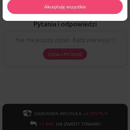
Akceptuję wszystkie
Pytania i odpowiedzi
Nie ma jeszcze pytań. Bądź pierwszy :)
ZADAJ PYTANIE
od 299 PLN
DARMOWA WYSYŁKA
14 DNI
NA ZWROT TOWARU