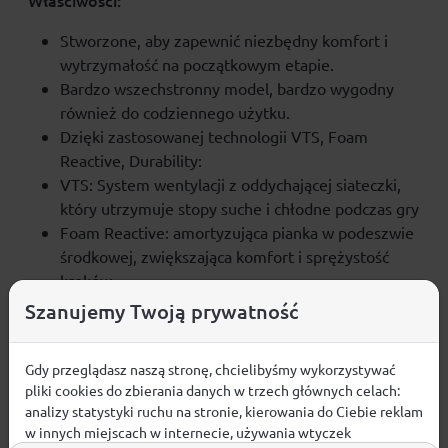
Właściwości:
Stworzone, aby zapewnić niezbędny komfort i
wytrzymałość na początkowym etapie.
Bardzo wszechstronny model, bardzo wygodny
również do codziennego użytku.
Dzięki zastosowanej technologii VTS, Foam
Reactive, Durability:
VTS: System wentylacji z oddychającej siateczki,
który utrzymuje stopy suche i chłodne podczas gry
Foam Reactive: amortyzująca pianka w podeszwie
środkowej, zwiększająca komfort i sprężystość
kroków
Durability: Podeszwa odporność na ścieranie.
Szanujemy Twoją prywatność
Gdy przeglądasz naszą stronę, chcielibyśmy wykorzystywać
pliki cookies do zbierania danych w trzech głównych celach:
Opinie
analizy statystyki ruchu na stronie, kierowania do Ciebie reklam
w innych miejscach w internecie, używania wtyczek