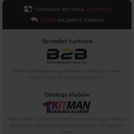
od 299 PLN
DARMOWA WYSYŁKA
14 DNI
NA ZWROT TOWARU
Sprzedaż hurtowa
Platforma B2B zapewnia profesjonalną obsługę biznesową i
najlepsze ceny dla odbiorców hurtowych.
Obsługa klubów
Marka KITMAN - OBSŁUGA KLUBÓW powstała z myślą o klubach
sportowych. Zapewnia profesjonalne wsparcie oraz najlepsze
ceny.