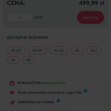
CENA:
499,99
zł
KUPUJĘ
ILOŚĆ
DOSTĘPNE ROZMIARY:
39 1/2
40 1/2
41 1/2
42
42,5
39
40
W MAGAZYNIE
powyżej 10 szt.
Twoje zamówienie wyślemy w ciągu
3
dni
DARMOWA DOSTAWA!