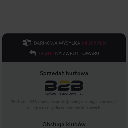
od 299 PLN
DARMOWA WYSYŁKA
14 DNI
NA ZWROT TOWARU
Sprzedaż hurtowa
Platforma B2B zapewnia profesjonalną obsługę biznesową i
najlepsze ceny dla odbiorców hurtowych.
Obsługa klubów