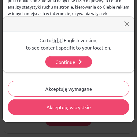
pliki cookies do zbierania danych w trzech głównych celach:
analizy statystyki ruchu na stronie, kierowania do Ciebie reklam
w innych miejscach w internecie, używania wtyczek
społecznościowych. Kliknij poniżej, by wyrazić zgodę lub
Opinie
przejdź do ustawień, by dokonać szczegółowych wyborów
używanych plików cookies.
ŚREDNIA OCENA:
Aby dowiedzieć się więcej o plikach cookie i tym, jak
Go to 🇬🇧 English version,
wykorzystujemy Twoje dane, odwiedź naszą
Polityką
to see content specific to your location.
Prywatności
.
Nie ma jeszcze żadnej recenzji produktu
Continue
Ustawienia
Pytania i odpowiedzi
Akceptuję wymagane
Nie ma jeszcze pytań. Bądź pierwszy :)
Akceptuję wszystkie
ZADAJ PYTANIE