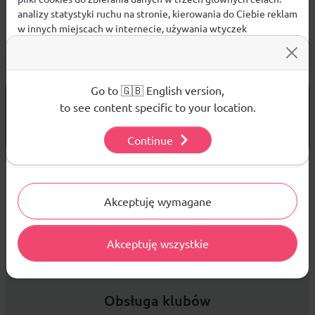
analizy statystyki ruchu na stronie, kierowania do Ciebie reklam
w innych miejscach w internecie, używania wtyczek
społecznościowych. Kliknij poniżej, by wyrazić zgodę lub
przejdź do ustawień, by dokonać szczegółowych wyborów
używanych plików cookies.
Aby dowiedzieć się więcej o plikach cookie i tym, jak
Go to 🇬🇧 English version,
od 299 PLN
DARMOWA WYSYŁKA
wykorzystujemy Twoje dane, odwiedź naszą
Polityką
to see content specific to your location.
Prywatności
.
14 DNI
NA ZWROT TOWARU
Continue
Ustawienia
Sprzedaż hurtowa
Akceptuję wymagane
Akceptuję wszystkie
Platforma B2B zapewnia profesjonalną obsługę biznesową i
najlepsze ceny dla odbiorców hurtowych.
Obsługa klubów