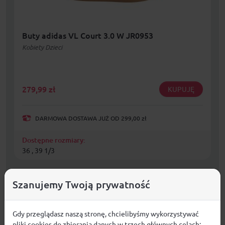
Buty adidas VL Court 3.0 W JR0953
Kobiety Dzieci
279,99
zł
KUPUJĘ
DARMOWA DOSTAWA JUŻ OD 299,00 zł
Dostępne rozmiary:
36 , 39 1/3
Szanujemy Twoją prywatność
Gdy przeglądasz naszą stronę, chcielibyśmy wykorzystywać
pliki cookies do zbierania danych w trzech głównych celach: