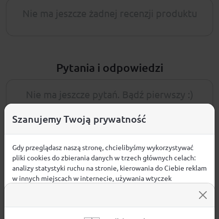
Nie ma jeszcze żadnej recenzji produktu
Pytania i odpowiedzi
Nie ma jeszcze pytań. Bądź pierwszy :)
Szanujemy Twoją prywatność
ZADAJ PYTANIE
Gdy przeglądasz naszą stronę, chcielibyśmy wykorzystywać
pliki cookies do zbierania danych w trzech głównych celach:
analizy statystyki ruchu na stronie, kierowania do Ciebie reklam
PRODUKTY POWIĄZANE
w innych miejscach w internecie, używania wtyczek
społecznościowych. Kliknij poniżej, by wyrazić zgodę lub
WYPRZEDAŻE W DZIALE
NOWOŚCI W DZIALE
przejdź do ustawień, by dokonać szczegółowych wyborów
używanych plików cookies.