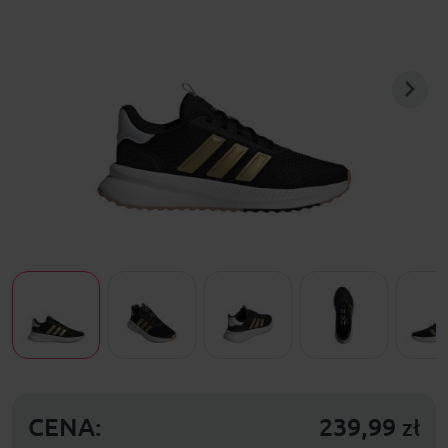
CENA:
239,99
zł