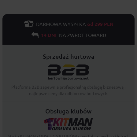
od 299 PLN
DARMOWA WYSYŁKA
14 DNI
NA ZWROT TOWARU
Sprzedaż hurtowa
Platforma B2B zapewnia profesjonalną obsługę biznesową i
najlepsze ceny dla odbiorców hurtowych.
Obsługa klubów
Marka KITMAN - OBSŁUGA KLUBÓW powstała z myślą o klubach