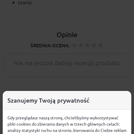
czarny
Opinie
ŚREDNIA OCENA:
Nie ma jeszcze żadnej recenzji produktu
Pytania i odpowiedzi
Szanujemy Twoją prywatność
Nie ma jeszcze pytań. Bądź pierwszy :)
Gdy przeglądasz naszą stronę, chcielibyśmy wykorzystywać
pliki cookies do zbierania danych w trzech głównych celach:
ZADAJ PYTANIE
analizy statystyki ruchu na stronie, kierowania do Ciebie reklam