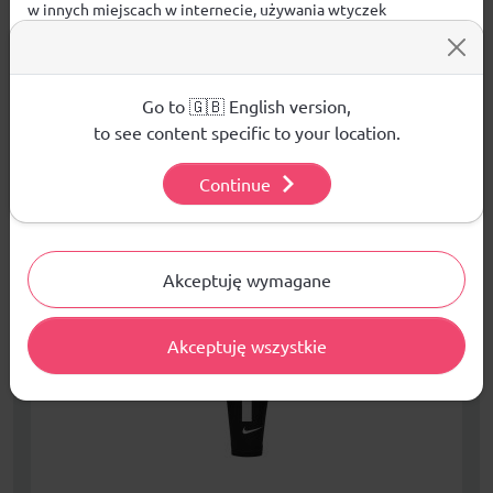
w innych miejscach w internecie, używania wtyczek
społecznościowych. Kliknij poniżej, by wyrazić zgodę lub
przejdź do ustawień, by dokonać szczegółowych wyborów
używanych plików cookies.
PRODUKTY POWIĄZANE
Aby dowiedzieć się więcej o plikach cookie i tym, jak
Go to 🇬🇧 English version,
wykorzystujemy Twoje dane, odwiedź naszą
Polityką
to see content specific to your location.
WYPRZEDAŻE W DZIALE
Prywatności
.
Continue
Ustawienia
Akceptuję wymagane
Akceptuję wszystkie