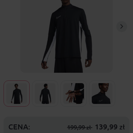
CENA:
139,99
zł
199,99
zł