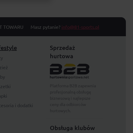
T TOWARU
Masz pytanie?
info@81-sports.pl
festyle
Sprzedaż
hurtowa
ty
zież
rby
Platforma B2B zapewnia
zetki
profesjonalną obsługę
pki
biznesową i najlepsze
ceny dla odbiorców
esoria i dodatki
hurtowych.
Obsługa klubów