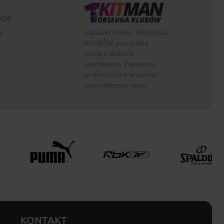
cja
Marka KITMAN - OBSŁUGA
e
KLUBÓW powstała z
myślą o klubach
sportowych. Zapewnia
profesjonalne wsparcie
oraz najlepsze ceny.
KONTAKT