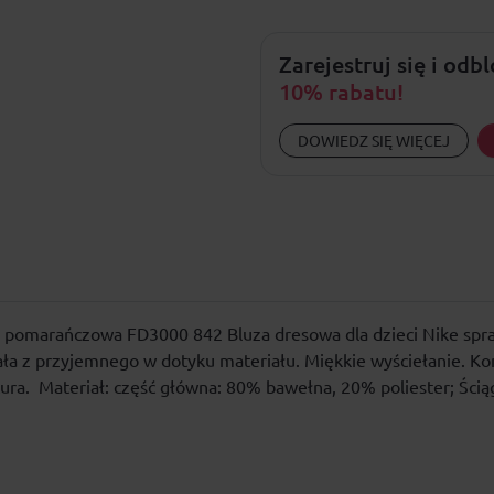
Zarejestruj się i odb
10% rabatu!
DOWIEDZ SIĘ WIĘCEJ
e pomarańczowa FD3000 842 Bluza dresowa dla dzieci Nike spraw
a z przyjemnego w dotyku materiału. Miękkie wyściełanie. Kons
ra. Materiał: część główna: 80% bawełna, 20% poliester; Ści