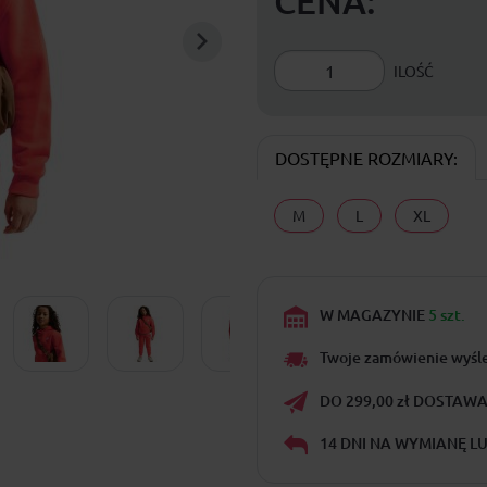
CENA:
ILOŚĆ
DOSTĘPNE ROZMIARY:
M
L
XL
W MAGAZYNIE
5 szt.
Twoje zamówienie wyśl
DO 299,00 zł DOSTAWA 
14 DNI NA WYMIANĘ L