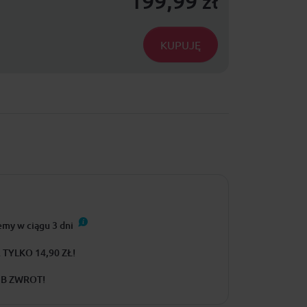
199,99
zł
KUPUJĘ
emy w ciągu
3
dni
TYLKO 14,90 ZŁ!
UB ZWROT!