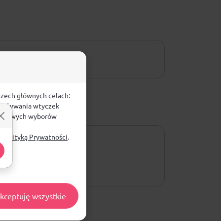
rzech głównych celach:
e, używania wtyczek
zegółowych wyborów
ą
Polityką Prywatności
.
kceptuję wszystkie