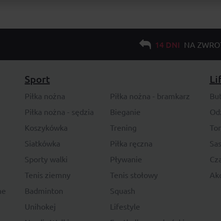
14 DNI
NA ZWRO
Sport
Li
Piłka nożna
Piłka nożna - bramkarz
Bu
Piłka nożna - sędzia
Bieganie
Od
Koszykówka
Trening
To
Siatkówka
Piłka ręczna
Sas
Sporty walki
Pływanie
Cza
Tenis ziemny
Tenis stołowy
Akc
ne
Badminton
Squash
Unihokej
Lifestyle