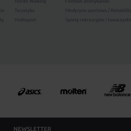
Nordic Walking
Football amerykański
ie
Turystyka
Medycyna sportowa / Rehabilita
ty
Multisport
Sporty rekreacyjne i towarzyski
NEWSLETTER