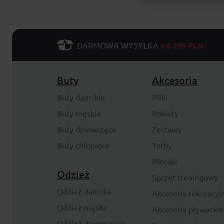
od 299 PLN
DARMOWA WYSYŁKA
Buty
Akcesoria
Buty damskie
Piłki
Buty męskie
Rakiety
Buty dziewczęce
Zestawy
Buty chłopięce
Torby
Plecaki
Odzież
Sprzęt treningowy
Odzież damska
Akcesoria rekreacyj
Odzież męska
Akcesoria pływackie
Odzież dziewczęca