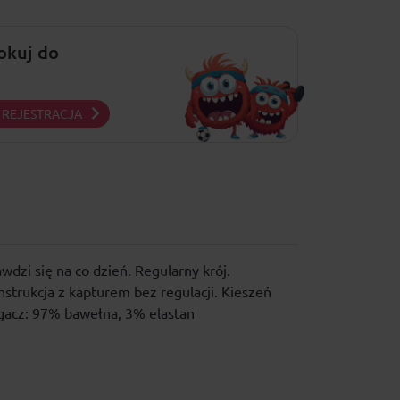
lokuj do
REJESTRACJA
dzi się na co dzień. Regularny krój.
trukcja z kapturem bez regulacji. Kieszeń
ągacz: 97% bawełna, 3% elastan