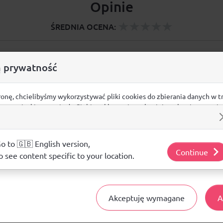
Opinie
ŚREDNIA OCENA:
Nie ma jeszcze żadnej recenzji produktu
 prywatność
ronę, chcielibyśmy wykorzystywać pliki cookies do zbierania danych w t
 na stronie, kierowania do Ciebie reklam w innych miejscach w interneci
Pytania i odpowiedzi
ij poniżej, by wyrazić zgodę lub przejdź do ustawień, by dokonać szc
s.
j o plikach cookie i tym, jak wykorzystujemy Twoje dane, odwiedź nasz
Nie ma jeszcze pytań. Bądź pierwszy :)
o to 🇬🇧 English version,
Continue
o see content specific to your location.
ZADAJ PYTANIE
Akceptuję wymagane
A