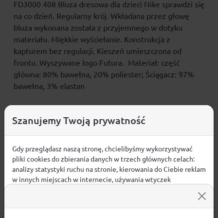
FD3000 408 Bluza dresowa dla dzieci Nike sprawdzi się
na co dzień. Regularny krój. Wkładana przez głowę
bluza wykonana została z przyjemnego w dotyku
materiału. Miękkie wyściełanie. Konstrukcja z
kapturem bez regulacji. Kieszeń umieszczona od
frontu. Wyszywane logo Futura. Materiał: część
główna: 80% bawełna, 20% poliester; Ściągacz: 97%
bawełna, 3% elastan
Szanujemy Twoją prywatność
Opinie
Gdy przeglądasz naszą stronę, chcielibyśmy wykorzystywać
ŚREDNIA OCENA:
pliki cookies do zbierania danych w trzech głównych celach:
analizy statystyki ruchu na stronie, kierowania do Ciebie reklam
w innych miejscach w internecie, używania wtyczek
Nie ma jeszcze żadnej recenzji produktu
społecznościowych. Kliknij poniżej, by wyrazić zgodę lub
przejdź do ustawień, by dokonać szczegółowych wyborów
używanych plików cookies.