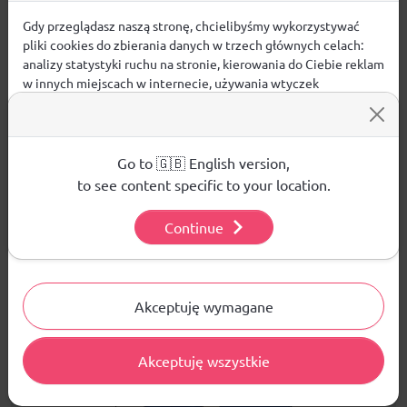
Pytania i odpowiedzi
Gdy przeglądasz naszą stronę, chcielibyśmy wykorzystywać
pliki cookies do zbierania danych w trzech głównych celach:
Nie ma jeszcze pytań. Bądź pierwszy :)
analizy statystyki ruchu na stronie, kierowania do Ciebie reklam
w innych miejscach w internecie, używania wtyczek
społecznościowych. Kliknij poniżej, by wyrazić zgodę lub
ZADAJ PYTANIE
przejdź do ustawień, by dokonać szczegółowych wyborów
używanych plików cookies.
Aby dowiedzieć się więcej o plikach cookie i tym, jak
Go to 🇬🇧 English version,
wykorzystujemy Twoje dane, odwiedź naszą
Polityką
to see content specific to your location.
Prywatności
.
PRODUKTY POWIĄZANE
Continue
Ustawienia
WYPRZEDAŻE W DZIALE
NOWOŚCI W DZIALE
Akceptuję wymagane
Akceptuję wszystkie