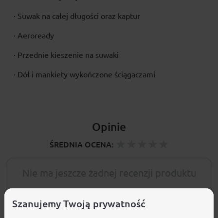
· Suwak na całej długości oraz kaptur
· Aeroready
· Przednie kieszenie na suwaki
· Dół i mankiety wykończone ściągaczami
Opinie
ŚREDNIA OCENA:
Nie ma jeszcze żadnej recenzji produktu
Szanujemy Twoją prywatność