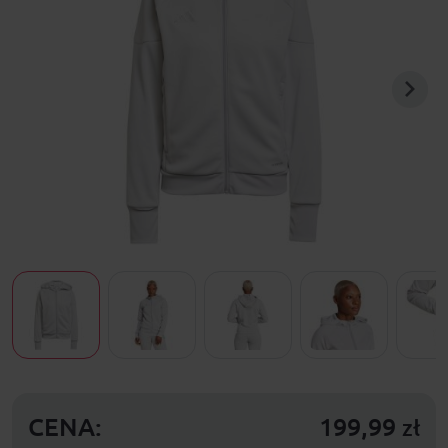
CENA:
199,99
zł