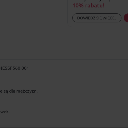
10% rabatu!
DOWIEDZ SIĘ WIĘCEJ
ne NESSF560 001
e są dla mężczyzn.
awek.