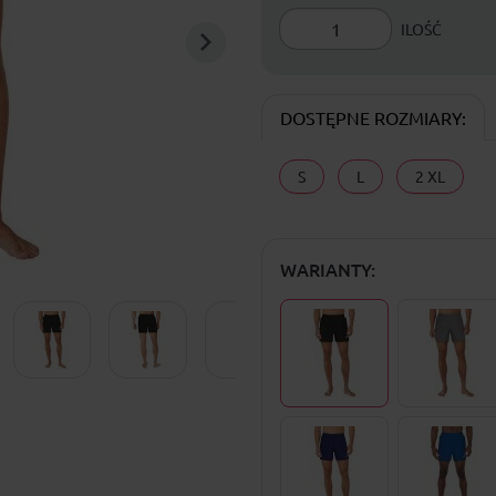
ILOŚĆ
DOSTĘPNE ROZMIARY:
S
L
2 XL
WARIANTY: