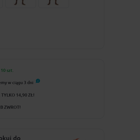
10 szt.
emy w ciągu
3
dni
TYLKO 14,90 ZŁ!
UB ZWROT!
lokuj do