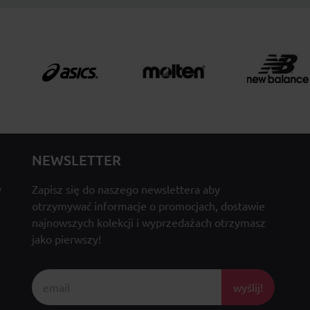
NEWSLETTER
y
Zapisz się do naszego newslettera aby
otrzymywać informacje o promocjach, dostawie
najnowszych kolekcji i wyprzedażach otrzymasz
jako pierwszy!
wyślij!