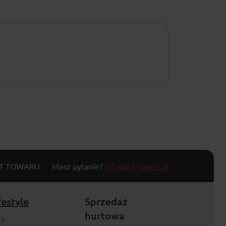
T TOWARU
Masz pytanie?
info@81-sports.pl
festyle
Sprzedaż
hurtowa
ty