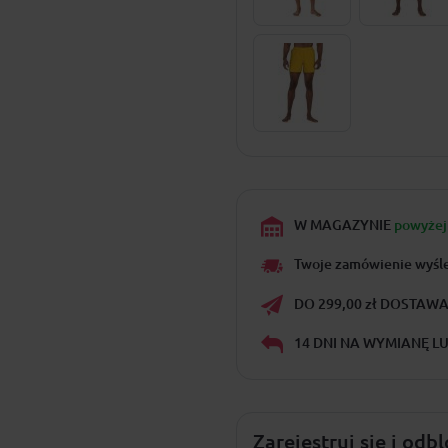
W MAGAZYNIE
powyżej 
Twoje zamówienie wyśl
DO 299,00 zł DOSTAWA 
14 DNI NA WYMIANĘ L
Zarejestruj się i odb