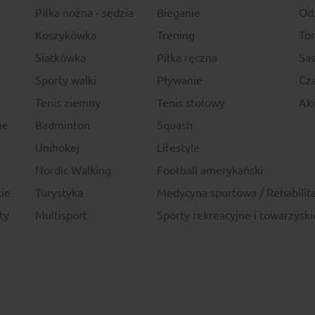
Piłka nożna - sędzia
Bieganie
Od
Koszykówka
Trening
To
Siatkówka
Piłka ręczna
Sas
Sporty walki
Pływanie
Cza
Tenis ziemny
Tenis stołowy
Akc
ne
Badminton
Squash
Unihokej
Lifestyle
Nordic Walking
Football amerykański
ie
Turystyka
Medycyna sportowa / Rehabilita
ty
Multisport
Sporty rekreacyjne i towarzyski