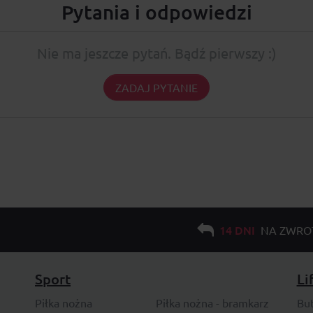
Pytania i odpowiedzi
Nie ma jeszcze pytań. Bądź pierwszy :)
ZADAJ PYTANIE
14 DNI
NA ZWRO
Sport
Li
Piłka nożna
Piłka nożna - bramkarz
Bu