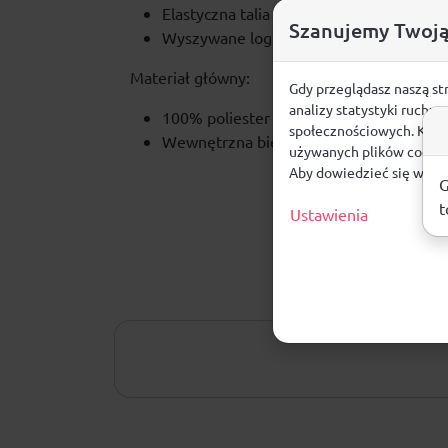
Elastyczna talia dodatkowo regulowan
Szanujemy Twoją
Wyszywane logo.
Materiał główny:
Gdy przeglądasz naszą st
analizy statystyki ruchu
100% poliester
społecznościowych. Klikn
Wewnętrzna bielizna z siateczki: 100% 
używanych plików cookie
Aby dowiedzieć się więce
G
t
Ustawienia