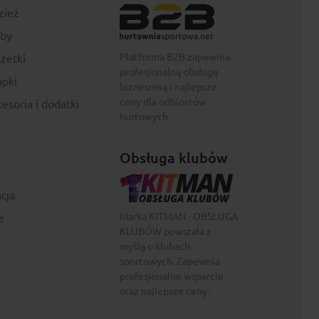
zież
rby
Platforma B2B zapewnia
zetki
profesjonalną obsługę
pki
biznesową i najlepsze
ceny dla odbiorców
esoria i dodatki
hurtowych.
Obsługa klubów
cja
Marka KITMAN - OBSŁUGA
e
KLUBÓW powstała z
myślą o klubach
sportowych. Zapewnia
profesjonalne wsparcie
oraz najlepsze ceny.