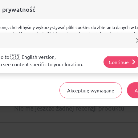
a wewnętrznym sznurkiem.
 prywatność
ronę, chcielibyśmy wykorzystywać pliki cookies do zbierania danych w t
 na stronie, kierowania do Ciebie reklam w innych miejscach w interneci
ij poniżej, by wyrazić zgodę lub przejdź do ustawień, by dokonać szc
poliester (w tym 50% z recyklingu)
s.
j o plikach cookie i tym, jak wykorzystujemy Twoje dane, odwiedź nasz
o to 🇬🇧 English version,
Continue
o see content specific to your location.
Opinie
ŚREDNIA OCENA:
Akceptuję wymagane
A
Nie ma jeszcze żadnej recenzji produktu