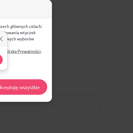
rzech głównych celach:
e, używania wtyczek
zegółowych wyborów
ą
Polityką Prywatności
.
kceptuję wszystkie