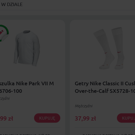
 W DZIALE
zulka Nike Park VII M
Getry Nike Classic II Cus
6706-100
Over-the-Calf SX5728-1
zyźni
Mężczyźni
,99
zł
37,99
zł
KUPUJĘ
KUPU