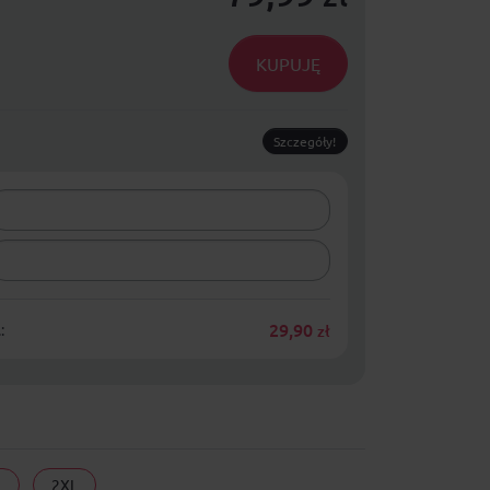
KUPUJĘ
Szczegóły!
29,90
:
zł
L
2XL