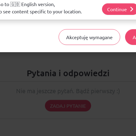
j o plikach cookie i tym, jak wykorzystujemy Twoje dane, odwiedź nasz
o to 🇬🇧 English version,
Opinie
Continue
o see content specific to your location.
ŚREDNIA OCENA:
Akceptuję wymagane
A
Nie ma jeszcze żadnej recenzji produktu
Pytania i odpowiedzi
Nie ma jeszcze pytań. Bądź pierwszy :)
ZADAJ PYTANIE