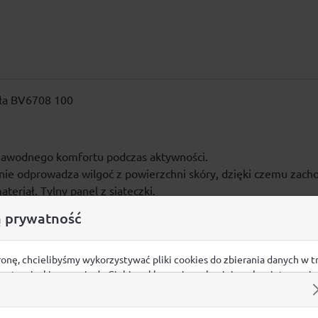
iała BV6708 100
ezawodnego komfortu podczas aktywności.
nie odprowadza wilgoć z powierzchni skóry, dzięki czemu zach
eriał. Tylny panel z siateczki.
 rękawami i okrągłym dekoltem.
 prywatność
bierając koszulkę, w produkcji której wykorzystano poliester po
ronę, chcielibyśmy wykorzystywać pliki cookies do zbierania danych w t
 na stronie, kierowania do Ciebie reklam w innych miejscach w interneci
ij poniżej, by wyrazić zgodę lub przejdź do ustawień, by dokonać szc
s.