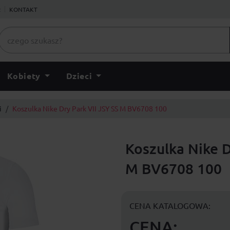
ł
KONTAKT
Kobiety
Dzieci
i
Koszulka Nike Dry Park VII JSY SS M BV6708 100
Koszulka Nike D
M BV6708 100
CENA KATALOGOWA:
CENA: