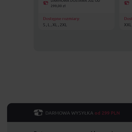
DARMOWA DOSTAWA JUŻ OD
299,00 zł
Dostępne rozmiary:
Dos
S , L , XL , 2XL
XXL
od 299 PLN
DARMOWA WYSYŁKA