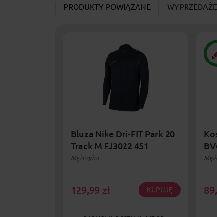
PRODUKTY POWIĄZANE
WYPRZEDAŻE
Bluza Nike Dri-FIT Park 20
Kos
Track M FJ3022 451
BV
Mężczyźni
Mężc
129,99
zł
89
KUPUJĘ