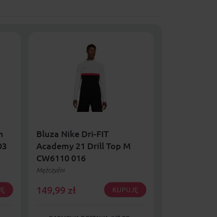
h
Bluza Nike Dri-FIT
Getry Nike C
03
Academy 21 Drill Top M
OTC SX5728
CW6110 016
Mężczyźni Dzieci
Mężczyźni
149,99
zł
36,99
zł
JĘ
KUPUJĘ