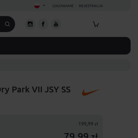
LOGOWANIE
REJESTRACJA
ry Park VII JSY SS
199,99
zł
79,99
zł