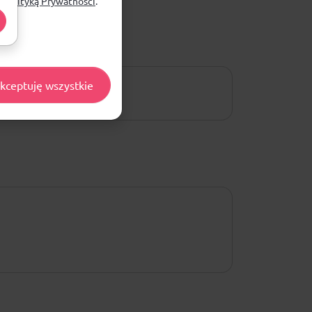
ą
Polityką Prywatności
.
kceptuję wszystkie