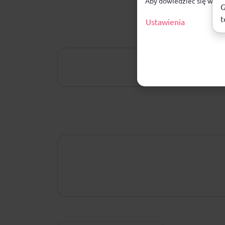
Aby dowiedzieć się więce
G
t
Ustawienia