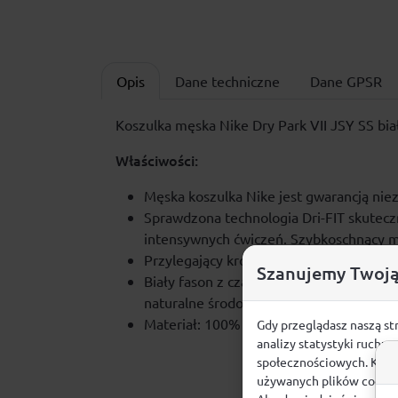
Opis
Dane techniczne
Dane GPSR
Koszulka męska Nike Dry Park VII JSY SS b
Właściwości:
Męska koszulka Nike jest gwarancją ni
Sprawdzona technologia Dri-FIT skutecz
intensywnych ćwiczeń. Szybkoschnący mat
Przylegający krój z wszytymi na prosto
Szanujemy Twoją
Biały fason z czarnym logo na piersi. Wy
naturalne środowisko i jego zasoby
Materiał: 100% poliester z recyklingu
Gdy przeglądasz naszą st
analizy statystyki ruchu
społecznościowych. Klikn
używanych plików cookie