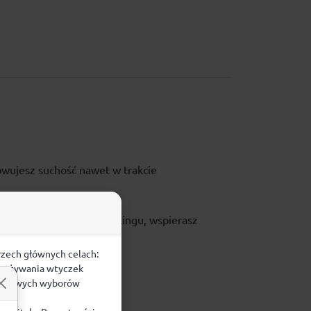
owujesz suchość nawet w trakcie
chodzący w pełni z recyklingu, wspierasz
rzech głównych celach:
e, używania wtyczek
zegółowych wyborów