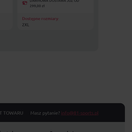
DARMOWA DOSTAWA JUŻ OD
DARMOWA D
299,00 zł
299,00 zł
Dostępne rozmiary:
Dostępne rozmi
2XL
30-34 , 38-42 , 
T TOWARU
Masz pytanie?
info@81-sports.pl