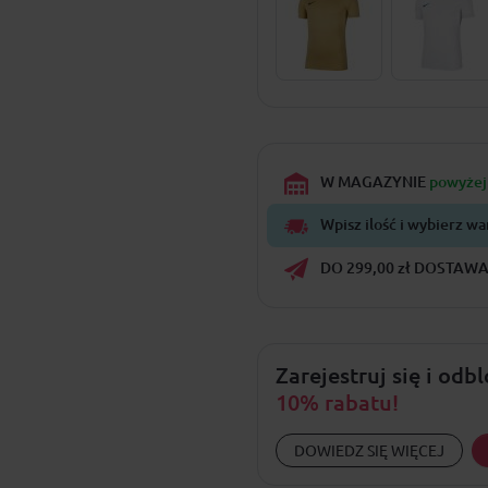
W MAGAZYNIE
powyżej 
Wpisz ilość i wybierz wa
DO 299,00 zł DOSTAWA 
Zarejestruj się i odb
10% rabatu!
DOWIEDZ SIĘ WIĘCEJ