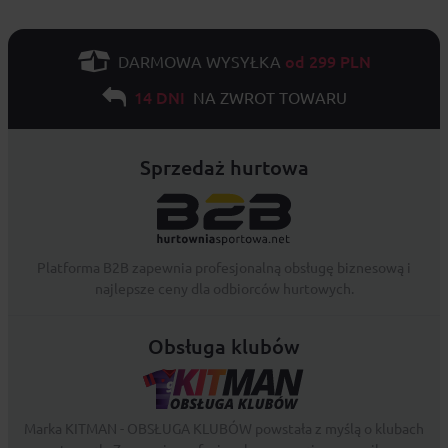
od 299 PLN
DARMOWA WYSYŁKA
14 DNI
NA ZWROT TOWARU
Sprzedaż hurtowa
Platforma B2B zapewnia profesjonalną obsługę biznesową i
najlepsze ceny dla odbiorców hurtowych.
Obsługa klubów
Marka KITMAN - OBSŁUGA KLUBÓW powstała z myślą o klubach