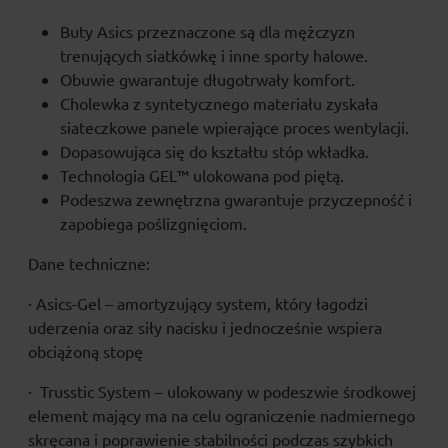
Buty Asics przeznaczone są dla mężczyzn
trenujących siatkówkę i inne sporty halowe.
Obuwie gwarantuje długotrwały komfort.
Cholewka z syntetycznego materiału zyskała
siateczkowe panele wpierające proces wentylacji.
Dopasowująca się do kształtu stóp wkładka.
Technologia GEL™ ulokowana pod piętą.
Podeszwa zewnętrzna gwarantuje przyczepność i
zapobiega poślizgnięciom.
Dane techniczne:
· Asics-Gel – amortyzujący system, który łagodzi
uderzenia oraz siły nacisku i jednocześnie wspiera
obciążoną stopę
· Trusstic System – ulokowany w podeszwie środkowej
element mający ma na celu ograniczenie nadmiernego
skręcana i poprawienie stabilności podczas szybkich