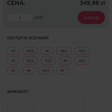
CENA:
349,99
zł
KUPUJĘ
ILOŚĆ
DOSTĘPNE ROZMIARY:
39
39,5
40
40,5
41,5
42
42,5
43,5
44
44,5
45
46
46,5
47
WARIANTY: