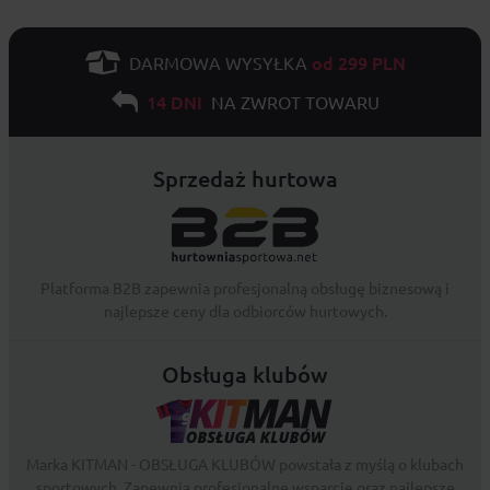
od 299 PLN
DARMOWA WYSYŁKA
14 DNI
NA ZWROT TOWARU
Sprzedaż hurtowa
Platforma B2B zapewnia profesjonalną obsługę biznesową i
najlepsze ceny dla odbiorców hurtowych.
Obsługa klubów
Marka KITMAN - OBSŁUGA KLUBÓW powstała z myślą o klubach
sportowych. Zapewnia profesjonalne wsparcie oraz najlepsze