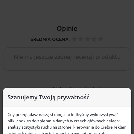
Opinie
ŚREDNIA OCENA:
Nie ma jeszcze żadnej recenzji produktu
Pytania i odpowiedzi
Szanujemy Twoją prywatność
Nie ma jeszcze pytań. Bądź pierwszy :)
Gdy przeglądasz naszą stronę, chcielibyśmy wykorzystywać
pliki cookies do zbierania danych w trzech głównych celach:
ZADAJ PYTANIE
analizy statystyki ruchu na stronie, kierowania do Ciebie reklam
w innych miejscach w internecie, używania wtyczek