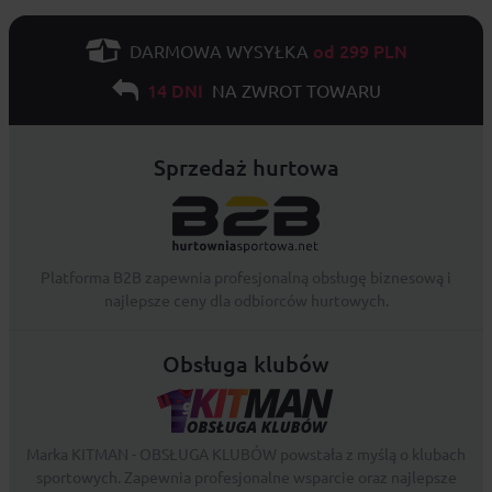
od 299 PLN
DARMOWA WYSYŁKA
14 DNI
NA ZWROT TOWARU
Sprzedaż hurtowa
Platforma B2B zapewnia profesjonalną obsługę biznesową i
najlepsze ceny dla odbiorców hurtowych.
Obsługa klubów
Marka KITMAN - OBSŁUGA KLUBÓW powstała z myślą o klubach
sportowych. Zapewnia profesjonalne wsparcie oraz najlepsze