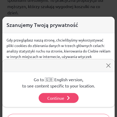
spodniami dresowymi. To praktyczna propozycja dla
mężczyzn, którzy szukają wygodnej koszulki
na co
dzień
.
CECHY PRODUKTU
Szanujemy Twoją prywatność
grubsza, bawełniana dzianina
zapewnia trwałość i
komfort codziennego noszenia
Gdy przeglądasz naszą stronę, chcielibyśmy wykorzystywać
pliki cookies do zbierania danych w trzech głównych celach:
krój regular
wygodnie dopasowuje się do sylwetki
analizy statystyki ruchu na stronie, kierowania do Ciebie reklam
okrągły dekolt
nadaje koszulce klasyczne
w innych miejscach w internecie, używania wtyczek
wykończenie
społecznościowych. Kliknij poniżej, by wyrazić zgodę lub
standardowa długość
dobrze układa się na
przejdź do ustawień, by dokonać szczegółowych wyborów
sylwetce
używanych plików cookies.
bez kieszeni
– prosty i uniwersalny fason
Aby dowiedzieć się więcej o plikach cookie i tym, jak
Go to 🇬🇧 English version,
materiał główny:
bawełna 100%
wykorzystujemy Twoje dane, odwiedź naszą
Polityką
to see content specific to your location.
Prywatności
.
Continue
Ustawienia
Opinie