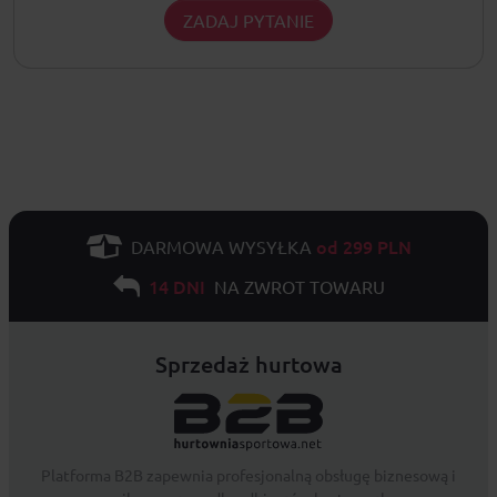
ZADAJ PYTANIE
od 299 PLN
DARMOWA WYSYŁKA
14 DNI
NA ZWROT TOWARU
Sprzedaż hurtowa
Platforma B2B zapewnia profesjonalną obsługę biznesową i