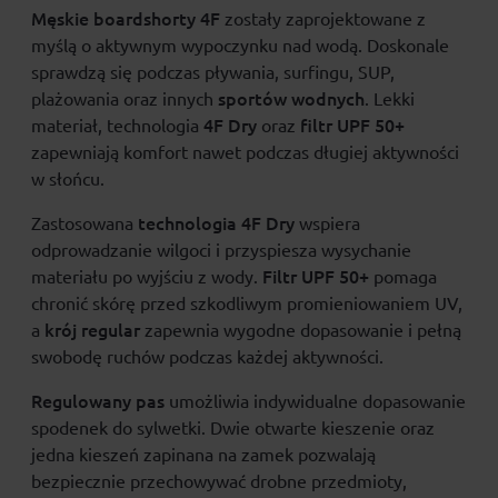
Męskie boardshorty 4F
zostały zaprojektowane z
myślą o aktywnym wypoczynku nad wodą. Doskonale
sprawdzą się podczas pływania, surfingu, SUP,
sportów wodnych
plażowania oraz innych
. Lekki
4F Dry
filtr UPF 50+
materiał, technologia
oraz
zapewniają komfort nawet podczas długiej aktywności
w słońcu.
technologia 4F Dry
Zastosowana
wspiera
odprowadzanie wilgoci i przyspiesza wysychanie
Filtr UPF 50+
materiału po wyjściu z wody.
pomaga
chronić skórę przed szkodliwym promieniowaniem UV,
krój regular
a
zapewnia wygodne dopasowanie i pełną
swobodę ruchów podczas każdej aktywności.
Regulowany pas
umożliwia indywidualne dopasowanie
spodenek do sylwetki. Dwie otwarte kieszenie oraz
jedna kieszeń zapinana na zamek pozwalają
bezpiecznie przechowywać drobne przedmioty,