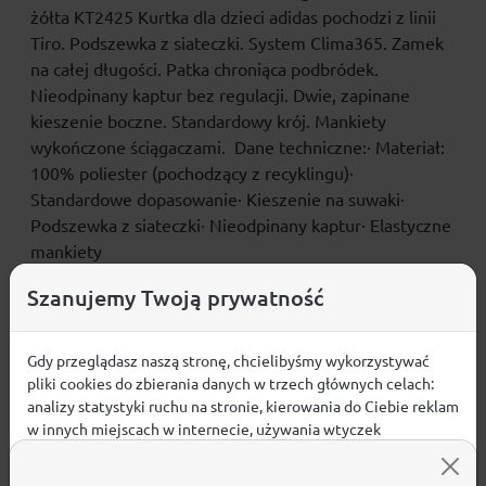
żółta KT2425 Kurtka dla dzieci adidas pochodzi z linii
Tiro. Podszewka z siateczki. System Clima365. Zamek
na całej długości. Patka chroniąca podbródek.
Nieodpinany kaptur bez regulacji. Dwie, zapinane
kieszenie boczne. Standardowy krój. Mankiety
wykończone ściągaczami. Dane techniczne:· Materiał:
100% poliester (pochodzący z recyklingu)·
Standardowe dopasowanie· Kieszenie na suwaki·
Podszewka z siateczki· Nieodpinany kaptur· Elastyczne
mankiety
Szanujemy Twoją prywatność
Gdy przeglądasz naszą stronę, chcielibyśmy wykorzystywać
Opinie
pliki cookies do zbierania danych w trzech głównych celach:
ŚREDNIA OCENA:
analizy statystyki ruchu na stronie, kierowania do Ciebie reklam
w innych miejscach w internecie, używania wtyczek
społecznościowych. Kliknij poniżej, by wyrazić zgodę lub
Nie ma jeszcze żadnej recenzji produktu
przejdź do ustawień, by dokonać szczegółowych wyborów