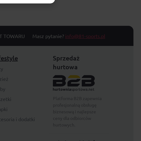
T TOWARU
Masz pytanie?
info@81-sports.pl
festyle
Sprzedaż
hurtowa
ty
zież
rby
Platforma B2B zapewnia
zetki
profesjonalną obsługę
pki
biznesową i najlepsze
ceny dla odbiorców
esoria i dodatki
hurtowych.