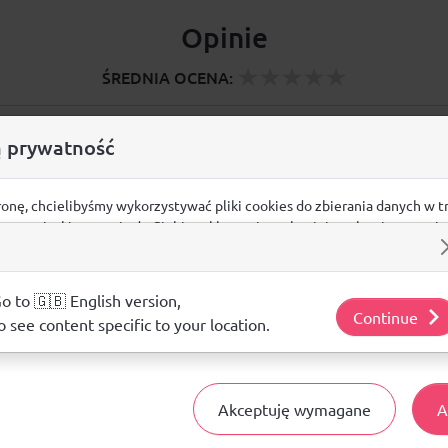
Opinie
ŚREDNIA OCENA:
Nie ma jeszcze żadnej recenzji produktu
 prywatność
ronę, chcielibyśmy wykorzystywać pliki cookies do zbierania danych w t
 na stronie, kierowania do Ciebie reklam w innych miejscach w interneci
Pytania i odpowiedzi
ij poniżej, by wyrazić zgodę lub przejdź do ustawień, by dokonać szc
s.
j o plikach cookie i tym, jak wykorzystujemy Twoje dane, odwiedź nasz
o to 🇬🇧 English version,
Nie ma jeszcze pytań. Bądź pierwszy :)
Continue
o see content specific to your location.
ZADAJ PYTANIE
Akceptuję wymagane
A