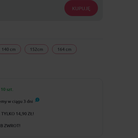
KUPUJĘ
140 cm
152cm
164 cm
10 szt.
emy w ciągu
3
dni
TYLKO 14,90 ZŁ!
UB ZWROT!