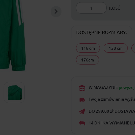
ILOŚĆ
DOSTĘPNE ROZMIARY:
116 cm
128 cm
176cm
W MAGAZYNIE
powyżej 
Twoje zamówienie wyśl
DO 299,00 zł DOSTAWA 
14 DNI NA WYMIANĘ L