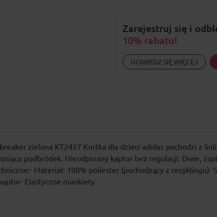
Zarejestruj się i odb
10% rabatu!
DOWIEDZ SIĘ WIĘCEJ
breaker zielona KT2427 Kurtka dla dzieci adidas pochodzi z lini
roniąca podbródek. Nieodpinany kaptur bez regulacji. Dwie, zap
niczne:· Materiał: 100% poliester (pochodzący z recyklingu)·
 kaptur· Elastyczne mankiety