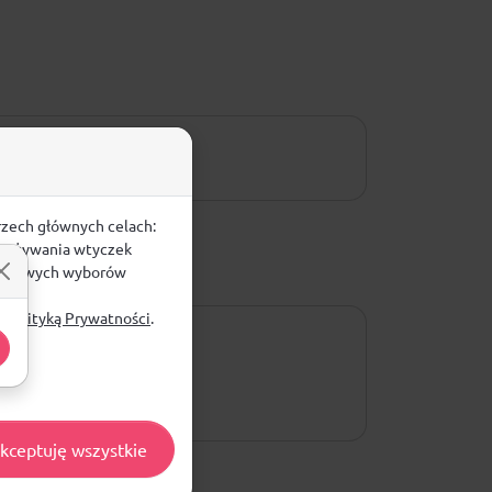
rzech głównych celach:
e, używania wtyczek
zegółowych wyborów
ą
Polityką Prywatności
.
kceptuję wszystkie