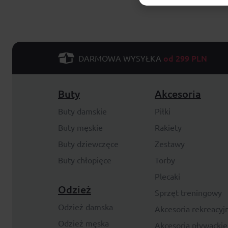
od 299 PLN
DARMOWA WYSYŁKA
Buty
Akcesoria
Buty damskie
Piłki
Buty męskie
Rakiety
Buty dziewczęce
Zestawy
Buty chłopięce
Torby
Plecaki
Odzież
Sprzęt treningowy
Odzież damska
Akcesoria rekreacyj
Odzież męska
Akcesoria pływackie