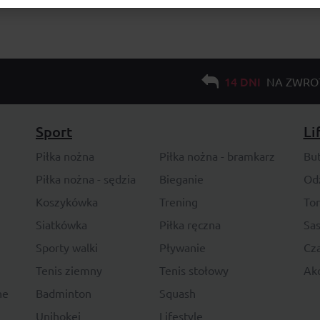
14 DNI
NA ZWRO
Sport
Li
Piłka nożna
Piłka nożna - bramkarz
Bu
Piłka nożna - sędzia
Bieganie
Od
Koszykówka
Trening
To
Siatkówka
Piłka ręczna
Sas
Sporty walki
Pływanie
Cza
Tenis ziemny
Tenis stołowy
Akc
ne
Badminton
Squash
Unihokej
Lifestyle