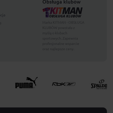
Obsługa klubów
cja
Marka KITMAN - OBSŁUGA
e
KLUBÓW powstała z
myślą o klubach
sportowych. Zapewnia
profesjonalne wsparcie
oraz najlepsze ceny.