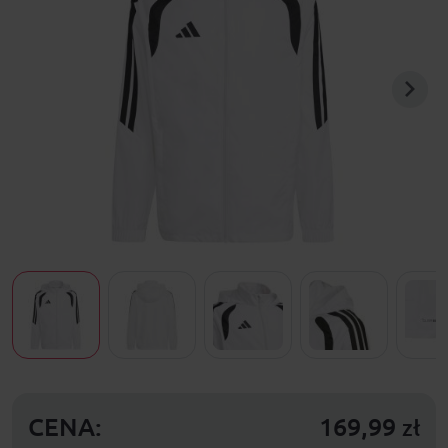
CENA:
169,99
zł