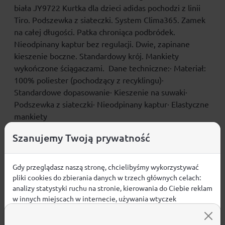
biała JY9722 Kurtka dla dzieci adidas pochodzi z linii
Tiro. Podszewka z siateczki. System Clima365. Zamek
na całej długości. Patka chroniąca podbródek.
Nieodpinany kaptur bez regulacji. Dwie, zapinane
kieszenie boczne. Standardowy krój. Mankiety
wykończone ściągaczami. Dane techniczne:· Materiał:
100% poliester (pochodzący z recyklingu)·
Standardowe dopasowanie· Kieszenie na suwaki·
Podszewka z siateczki· Nieodpinany kaptur· Elastyczne
mankiety
Szanujemy Twoją prywatność
Gdy przeglądasz naszą stronę, chcielibyśmy wykorzystywać
Opinie
pliki cookies do zbierania danych w trzech głównych celach:
ŚREDNIA OCENA:
analizy statystyki ruchu na stronie, kierowania do Ciebie reklam
w innych miejscach w internecie, używania wtyczek
społecznościowych. Kliknij poniżej, by wyrazić zgodę lub
Nie ma jeszcze żadnej recenzji produktu
przejdź do ustawień, by dokonać szczegółowych wyborów