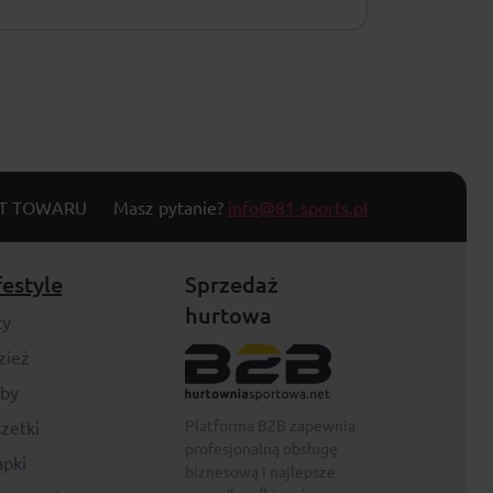
T TOWARU
Masz pytanie?
info@81-sports.pl
festyle
Sprzedaż
hurtowa
ty
zież
rby
Platforma B2B zapewnia
zetki
profesjonalną obsługę
pki
biznesową i najlepsze