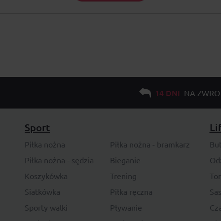
14 DNI
NA ZWRO
Sport
Li
Piłka nożna
Piłka nożna - bramkarz
Bu
Piłka nożna - sędzia
Bieganie
Od
Koszykówka
Trening
To
Siatkówka
Piłka ręczna
Sas
Sporty walki
Pływanie
Cza