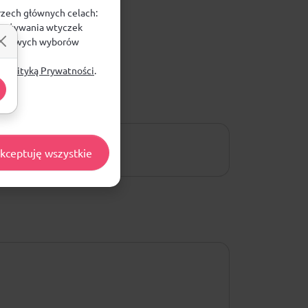
rzech głównych celach:
e, używania wtyczek
zegółowych wyborów
ą
Polityką Prywatności
.
kceptuję wszystkie