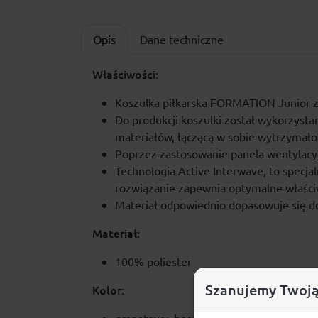
Opis
Dane techniczne
Właściwości:
Koszulka piłkarska FORMATION Junior z
Do produkcji koszulki został wykorzyst
materiałów, łączącą w sobie wytrzymałoś
Poprzez zastosowanie panela wentylacyjn
Technologia Active Interwave, to specja
rozwiązanie zapewnia optymalne właściwo
Materiał odpowiednio dopasowuje się do 
Materiał:
100% poliester
Szanujemy Twoją
Kolor: