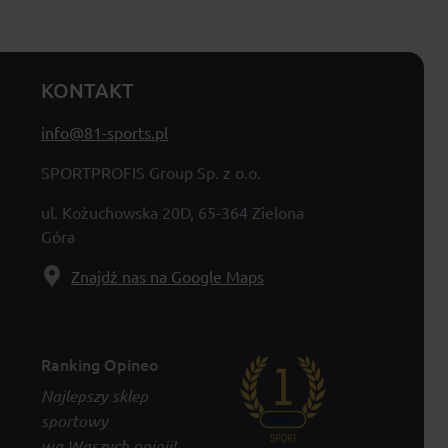
KONTAKT
info@81-sports.pl
SPORTPROFIS Group Sp. z o.o.
ul. Kożuchowska 20D, 65-364 Zielona
Góra
Znajdź nas na Google Maps
Ranking Opineo
Najlepszy sklep
sportowy
wg Waszych opinii!