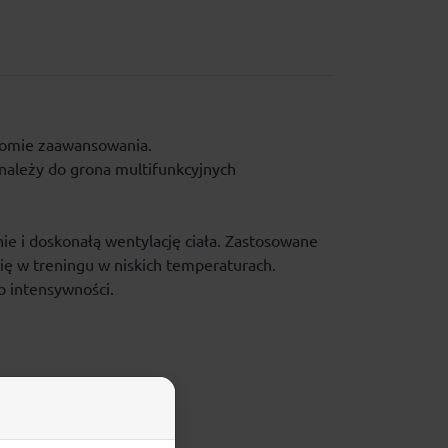
iomie zaawansowania.
 należy do grona multifunkcyjnych
ie i doskonałą wentylację ciała. Zastosowane
ię w treningu w niskich temperaturach.
o intensywności.