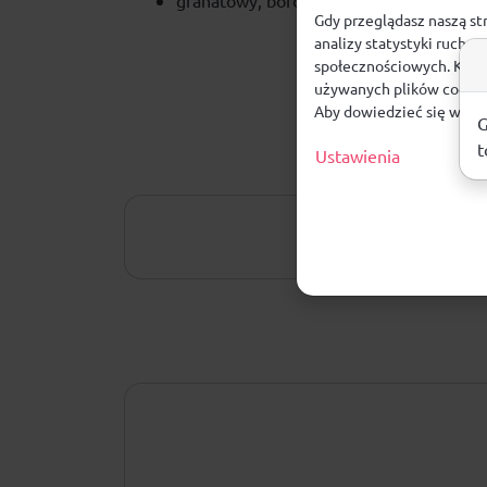
granatowy, bordowe wstawki
Gdy przeglądasz naszą st
analizy statystyki ruchu
społecznościowych. Klikn
używanych plików cookie
Aby dowiedzieć się więce
G
t
Ustawienia