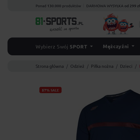
Ponad
130.000
produktów
DARMOWA WYSYŁKA
od 299 z
Mężczyźni
Wybierz Swój
SPORT
Strona główna
Odzież
Piłka nożna
Dzieci
57%
SALE