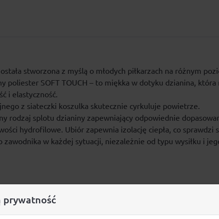
ostała stworzona z myślą o młodych piłkarzach na różnym poz
any poliester SOFT TOUCH – to miękka w dotyku dzianina, która
ć i elastyczność.
ego z siateczki koszulka skutecznie cyrkuluje powietrze.
lny rodzaj splotu dzianiny zapewniający odpowiednie dopasowan
ści hydrofilowe. Ubiór zapewnia izolację ciepła, co sprawdzi s
zawodnika w każdej sytuacji, niezależnie od typu wysiłku i jeg
 prywatność