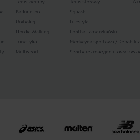
Tenis ziemny
Tenis stołowy
Akc
ne
Badminton
Squash
Unihokej
Lifestyle
Nordic Walking
Football amerykański
ie
Turystyka
Medycyna sportowa / Rehabilita
ty
Multisport
Sporty rekreacyjne i towarzyski