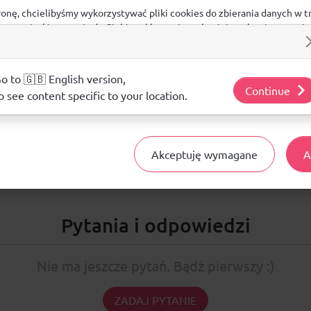
ronę, chcielibyśmy wykorzystywać pliki cookies do zbierania danych w t
 na stronie, kierowania do Ciebie reklam w innych miejscach w interneci
ij poniżej, by wyrazić zgodę lub przejdź do ustawień, by dokonać szc
s.
j o plikach cookie i tym, jak wykorzystujemy Twoje dane, odwiedź nasz
Opinie
o to 🇬🇧 English version,
Continue
o see content specific to your location.
ŚREDNIA OCENA:
Nie ma jeszcze żadnej recenzji produktu
Akceptuję wymagane
A
Pytania i odpowiedzi
Nie ma jeszcze pytań. Bądź pierwszy :)
ZADAJ PYTANIE