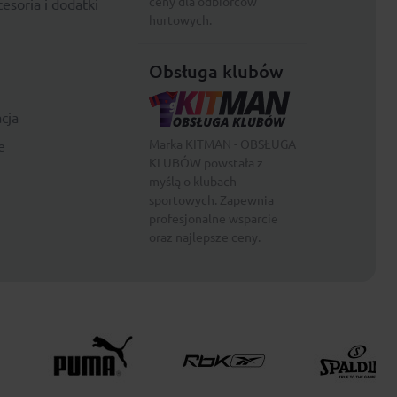
ceny dla odbiorców
esoria i dodatki
hurtowych.
Obsługa klubów
cja
Marka KITMAN - OBSŁUGA
e
KLUBÓW powstała z
myślą o klubach
sportowych. Zapewnia
profesjonalne wsparcie
oraz najlepsze ceny.