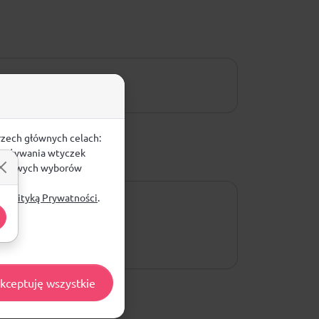
rzech głównych celach:
e, używania wtyczek
zegółowych wyborów
ą
Polityką Prywatności
.
kceptuję wszystkie