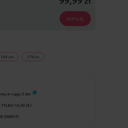
99,99
zł
KUPUJĘ
164 cm
176cm
emy w ciągu
3
dni
TYLKO 14,90 ZŁ!
UB ZWROT!