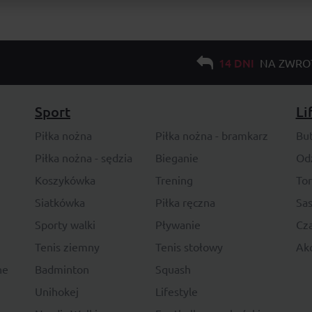
14 DNI
NA ZWRO
Sport
Li
Piłka nożna
Piłka nożna - bramkarz
Bu
Piłka nożna - sędzia
Bieganie
Od
Koszykówka
Trening
To
Siatkówka
Piłka ręczna
Sas
Sporty walki
Pływanie
Cza
Tenis ziemny
Tenis stołowy
Akc
ne
Badminton
Squash
Unihokej
Lifestyle