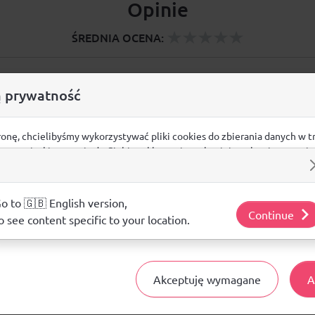
Opinie
ŚREDNIA OCENA:
Nie ma jeszcze żadnej recenzji produktu
 prywatność
ronę, chcielibyśmy wykorzystywać pliki cookies do zbierania danych w t
 na stronie, kierowania do Ciebie reklam w innych miejscach w interneci
Pytania i odpowiedzi
ij poniżej, by wyrazić zgodę lub przejdź do ustawień, by dokonać szc
s.
j o plikach cookie i tym, jak wykorzystujemy Twoje dane, odwiedź nasz
Nie ma jeszcze pytań. Bądź pierwszy :)
o to 🇬🇧 English version,
Continue
o see content specific to your location.
ZADAJ PYTANIE
Akceptuję wymagane
A