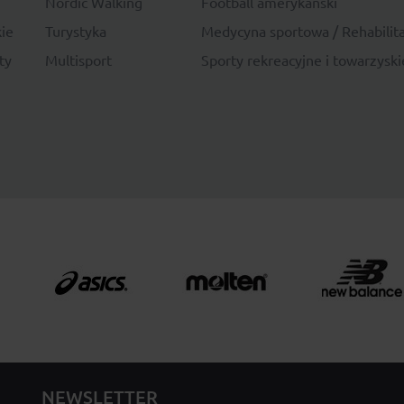
Nordic Walking
Football amerykański
ie
Turystyka
Medycyna sportowa / Rehabilita
ty
Multisport
Sporty rekreacyjne i towarzyski
NEWSLETTER