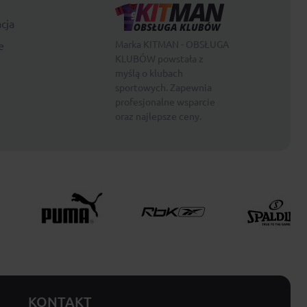
cja
Marka KITMAN - OBSŁUGA
e
KLUBÓW powstała z
myślą o klubach
sportowych. Zapewnia
profesjonalne wsparcie
oraz najlepsze ceny.
KONTAKT