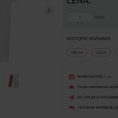
CENA:
ILOŚĆ
DOSTĘPNE ROZMIARY:
140 cm
152cm
W MAGAZYNIE
5 szt.
Twoje zamówienie wyśl
DO 299,00 zł DOSTAWA 
14 DNI NA WYMIANĘ L