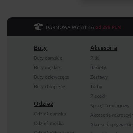
od 299 PLN
DARMOWA WYSYŁKA
Buty
Akcesoria
Buty damskie
Piłki
Buty męskie
Rakiety
Buty dziewczęce
Zestawy
Buty chłopięce
Torby
Plecaki
Odzież
Sprzęt treningowy
Odzież damska
Akcesoria rekreacyj
Odzież męska
Akcesoria pływackie
Odzież dziewczęca