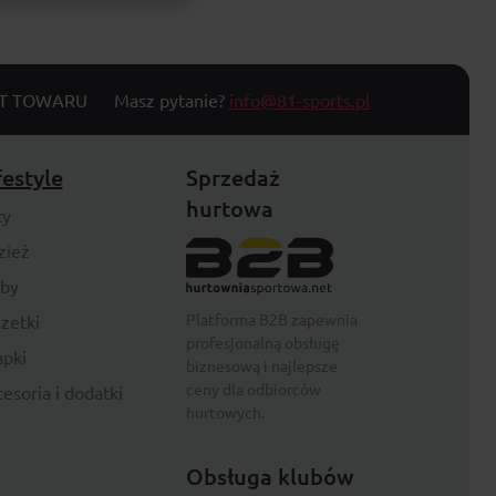
T TOWARU
Masz pytanie?
info@81-sports.pl
festyle
Sprzedaż
hurtowa
ty
zież
rby
Platforma B2B zapewnia
zetki
profesjonalną obsługę
pki
biznesową i najlepsze
ceny dla odbiorców
esoria i dodatki
hurtowych.
Obsługa klubów