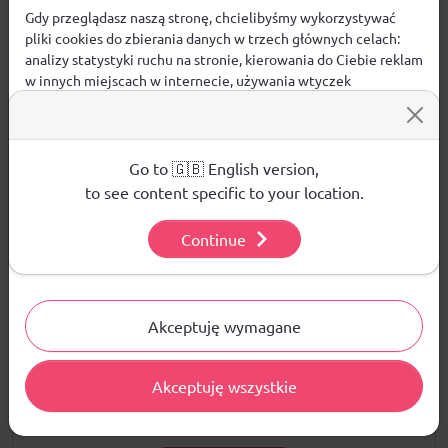
pochodzi z recyklingu
Gdy przeglądasz naszą stronę, chcielibyśmy wykorzystywać
PRODUKT BIO - certyfikowane sandały
pliki cookies do zbierania danych w trzech głównych celach:
biodegradowalne - „OK biobased” TUV AUSTRIA
analizy statystyki ruchu na stronie, kierowania do Ciebie reklam
w innych miejscach w internecie, używania wtyczek
społecznościowych. Kliknij poniżej, by wyrazić zgodę lub
przejdź do ustawień, by dokonać szczegółowych wyborów
używanych plików cookies.
Opinie
Aby dowiedzieć się więcej o plikach cookie i tym, jak
Go to 🇬🇧 English version,
wykorzystujemy Twoje dane, odwiedź naszą
Polityką
ŚREDNIA OCENA:
to see content specific to your location.
Prywatności
.
Continue
Ustawienia
Nie ma jeszcze żadnej recenzji produktu
Akceptuję wymagane
Pytania i odpowiedzi
Akceptuję wszystkie
Nie ma jeszcze pytań. Bądź pierwszy :)