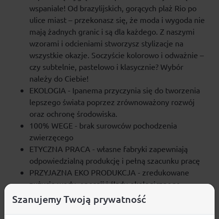
wspaniale! Od brazylijskich, gorących plaż Rio po
ulice miast – przekonasz się, że moda i wygoda nie
mają żadnych granic i są dla każdego. Z naszymi
wzorami i odcieniami stworzysz stylizacje na
wszystkie okazje. Soczyście kolorowo i odważnie –
czy subtelnie, pastelowo i klasycznie? Wybór
należy do Ciebie!
EKOLOGIA - Ipanema przyczynia się do tworzenia
lepszego świata poprzez zrównoważony rozwój
oraz ochronę środowiska.
100% WEGE - brak surowców pochodzenia
zwierzęcego
ETYCZNA PRACA - własne fabryki zapewniają
odpowiedzialną produkcję i pełną szacunku pracę
PRZYJAZNA EKO PRODUKCJA - zredukowane
zużycie wody, energii i śladu ekologicznego
BEZ FTALANU - ani jego pochodnych w składzie
Szanujemy Twoją prywatność
100% DO RECYKLINGU - oraz 30% materiału