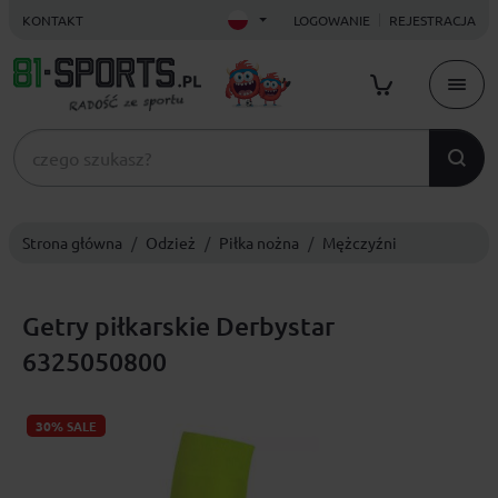
KONTAKT
LOGOWANIE
REJESTRACJA
Strona główna
Odzież
Piłka nożna
Mężczyźni
Getry piłkarskie Derbystar
6325050800
30%
SALE