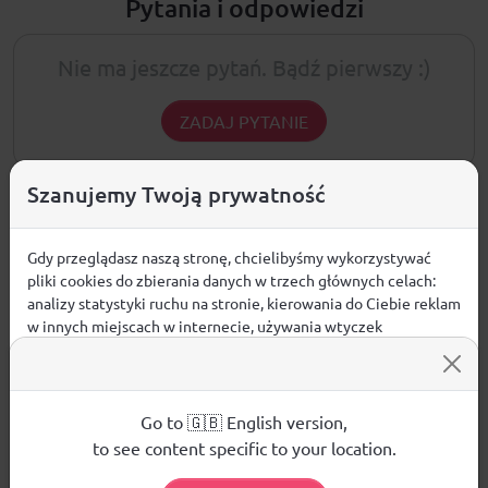
Pytania i odpowiedzi
Nie ma jeszcze pytań. Bądź pierwszy :)
ZADAJ PYTANIE
Szanujemy Twoją prywatność
PRODUKTY POWIĄZANE
Gdy przeglądasz naszą stronę, chcielibyśmy wykorzystywać
pliki cookies do zbierania danych w trzech głównych celach:
WYPRZEDAŻE W DZIALE
NOWOŚCI W DZIALE
analizy statystyki ruchu na stronie, kierowania do Ciebie reklam
w innych miejscach w internecie, używania wtyczek
społecznościowych. Kliknij poniżej, by wyrazić zgodę lub
przejdź do ustawień, by dokonać szczegółowych wyborów
używanych plików cookies.
Aby dowiedzieć się więcej o plikach cookie i tym, jak
Go to 🇬🇧 English version,
wykorzystujemy Twoje dane, odwiedź naszą
Polityką
to see content specific to your location.
Prywatności
.