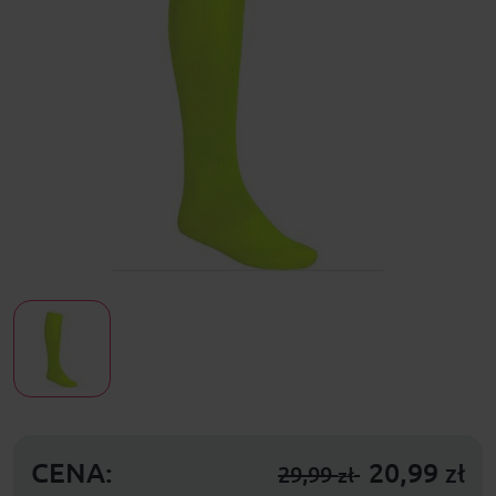
CENA:
20,99
zł
29,99
zł