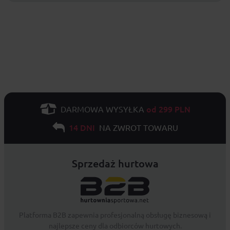
od 299 PLN
DARMOWA WYSYŁKA
14 DNI
NA ZWROT TOWARU
Sprzedaż hurtowa
Platforma B2B zapewnia profesjonalną obsługę biznesową i
najlepsze ceny dla odbiorców hurtowych.