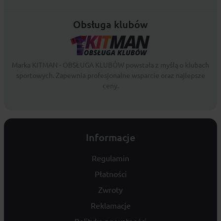
Obsługa klubów
Marka KITMAN - OBSŁUGA KLUBÓW powstała z myślą o klubach
sportowych. Zapewnia profesjonalne wsparcie oraz najlepsze
ceny.
Informacje
Regulamin
Płatności
Zwroty
Reklamacje