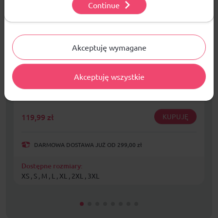
Continue
Ustawienia
Akceptuję wymagane
Koszulka piłkarska Colo Line M ColoLine06
Akceptuję wszystkie
Mężczyźni
119,99
zł
KUPUJĘ
DARMOWA DOSTAWA JUŻ OD 299,00 zł
Dostępne rozmiary:
XS , S , M , L , XL , 2XL , 3XL