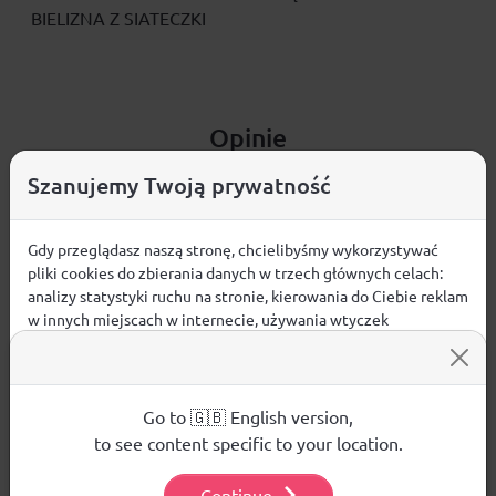
BIELIZNA Z SIATECZKI
Opinie
ŚREDNIA OCENA:
Szanujemy Twoją prywatność
Nie ma jeszcze żadnej recenzji produktu
Gdy przeglądasz naszą stronę, chcielibyśmy wykorzystywać
pliki cookies do zbierania danych w trzech głównych celach:
analizy statystyki ruchu na stronie, kierowania do Ciebie reklam
w innych miejscach w internecie, używania wtyczek
społecznościowych. Kliknij poniżej, by wyrazić zgodę lub
Pytania i odpowiedzi
przejdź do ustawień, by dokonać szczegółowych wyborów
używanych plików cookies.
Aby dowiedzieć się więcej o plikach cookie i tym, jak
Go to 🇬🇧 English version,
Nie ma jeszcze pytań. Bądź pierwszy :)
wykorzystujemy Twoje dane, odwiedź naszą
Polityką
to see content specific to your location.
Prywatności
.
ZADAJ PYTANIE
Continue