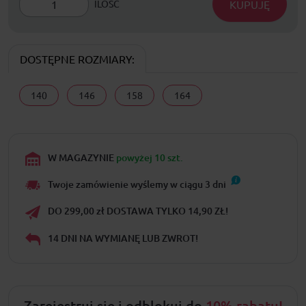
KUPUJĘ
ILOŚĆ
DOSTĘPNE ROZMIARY:
140
146
158
164
W MAGAZYNIE
powyżej 10 szt.
Twoje zamówienie wyślemy w ciągu
3
dni
DO 299,00 zł DOSTAWA TYLKO 14,90 ZŁ!
14 DNI NA WYMIANĘ LUB ZWROT!
Zarejestruj się i odblokuj do
10% rabatu!