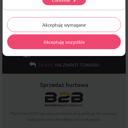
Ustawienia
Akceptuję wymagane
Akceptuję wszystkie
od 299 PLN
DARMOWA WYSYŁKA
14 DNI
NA ZWROT TOWARU
Sprzedaż hurtowa
Platforma B2B zapewnia profesjonalną obsługę biznesową i
najlepsze ceny dla odbiorców hurtowych.