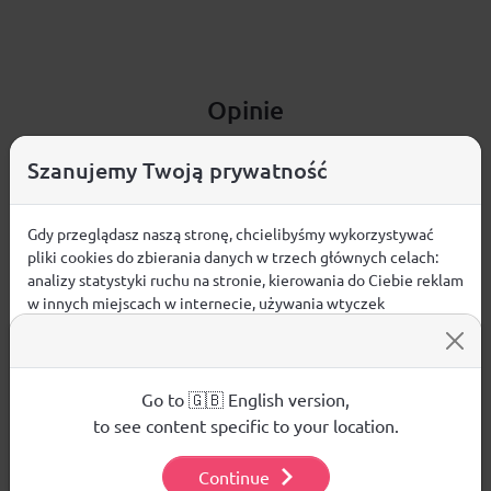
Opinie
ŚREDNIA OCENA:
Szanujemy Twoją prywatność
Nie ma jeszcze żadnej recenzji produktu
Gdy przeglądasz naszą stronę, chcielibyśmy wykorzystywać
pliki cookies do zbierania danych w trzech głównych celach:
analizy statystyki ruchu na stronie, kierowania do Ciebie reklam
w innych miejscach w internecie, używania wtyczek
społecznościowych. Kliknij poniżej, by wyrazić zgodę lub
Pytania i odpowiedzi
przejdź do ustawień, by dokonać szczegółowych wyborów
używanych plików cookies.
Nie ma jeszcze pytań. Bądź pierwszy :)
Aby dowiedzieć się więcej o plikach cookie i tym, jak
Go to 🇬🇧 English version,
wykorzystujemy Twoje dane, odwiedź naszą
Polityką
to see content specific to your location.
Prywatności
.
ZADAJ PYTANIE
Continue
Ustawienia