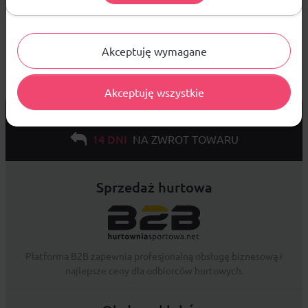
Akceptuję wymagane
Akceptuję wszystkie
od 299 PLN
DARMOWA WYSYŁKA
14 DNI
NA ZWROT TOWARU
Sprzedaż hurtowa
Platforma B2B zapewnia profesjonalną obsługę biznesową i
najlepsze ceny dla odbiorców hurtowych.