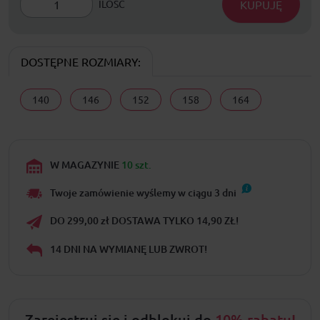
KUPUJĘ
ILOŚĆ
DOSTĘPNE ROZMIARY:
140
146
152
158
164
W MAGAZYNIE
10 szt.
Twoje zamówienie wyślemy w ciągu
3
dni
DO 299,00 zł DOSTAWA TYLKO 14,90 ZŁ!
14 DNI NA WYMIANĘ LUB ZWROT!
Zarejestruj się i odblokuj do
10% rabatu!