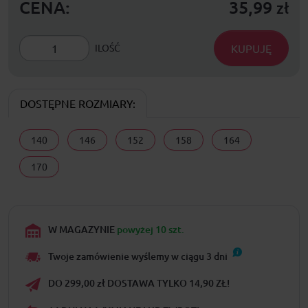
CENA:
35,99
zł
KUPUJĘ
ILOŚĆ
DOSTĘPNE ROZMIARY:
140
146
152
158
164
170
W MAGAZYNIE
powyżej 10 szt.
Twoje zamówienie wyślemy w ciągu
3
dni
DO 299,00 zł DOSTAWA TYLKO 14,90 ZŁ!