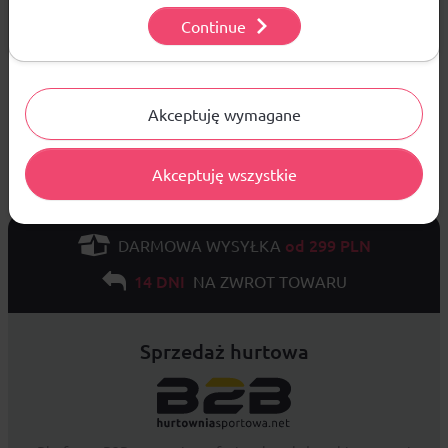
Continue
Ustawienia
ZADAJ PYTANIE
Akceptuję wymagane
Akceptuję wszystkie
od 299 PLN
DARMOWA WYSYŁKA
14 DNI
NA ZWROT TOWARU
Sprzedaż hurtowa