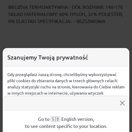
BIELIZNA TERMOAKTYWNA - DÓŁ ROZMIAR: 140-170
SKŁAD MATERIAŁOWY: 60% NYLON, 32% POLIESTER,
8% ELASTAN SPECYFIKACJA: – BEZSZWOWA
Opinie
Szanujemy Twoją prywatność
ŚREDNIA OCENA:
Gdy przeglądasz naszą stronę, chcielibyśmy wykorzystywać
Nie ma jeszcze żadnej recenzji produktu
pliki cookies do zbierania danych w trzech głównych celach:
analizy statystyki ruchu na stronie, kierowania do Ciebie reklam
w innych miejscach w internecie, używania wtyczek
społecznościowych. Kliknij poniżej, by wyrazić zgodę lub
przejdź do ustawień, by dokonać szczegółowych wyborów
używanych plików cookies.
Pytania i odpowiedzi
Aby dowiedzieć się więcej o plikach cookie i tym, jak
Go to 🇬🇧 English version,
wykorzystujemy Twoje dane, odwiedź naszą
Polityką
to see content specific to your location.
Nie ma jeszcze pytań. Bądź pierwszy :)
Prywatności
.