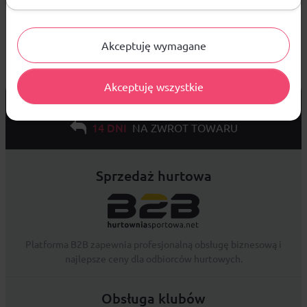
Akceptuję wymagane
Akceptuję wszystkie
od 299 PLN
DARMOWA WYSYŁKA
14 DNI
NA ZWROT TOWARU
Sprzedaż hurtowa
Platforma B2B zapewnia profesjonalną obsługę biznesową i
najlepsze ceny dla odbiorców hurtowych.
Obsługa klubów