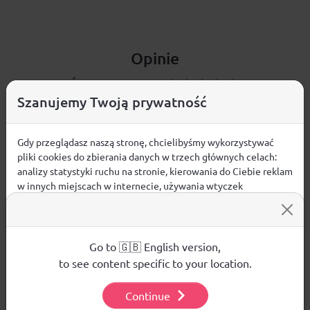
Opinie
ŚREDNIA OCENA:
Szanujemy Twoją prywatność
Nie ma jeszcze żadnej recenzji produktu
Gdy przeglądasz naszą stronę, chcielibyśmy wykorzystywać
pliki cookies do zbierania danych w trzech głównych celach:
analizy statystyki ruchu na stronie, kierowania do Ciebie reklam
w innych miejscach w internecie, używania wtyczek
Pytania i odpowiedzi
społecznościowych. Kliknij poniżej, by wyrazić zgodę lub
przejdź do ustawień, by dokonać szczegółowych wyborów
używanych plików cookies.
Nie ma jeszcze pytań. Bądź pierwszy :)
Aby dowiedzieć się więcej o plikach cookie i tym, jak
Go to 🇬🇧 English version,
wykorzystujemy Twoje dane, odwiedź naszą
Polityką
to see content specific to your location.
ZADAJ PYTANIE
Prywatności
.
Continue
Ustawienia