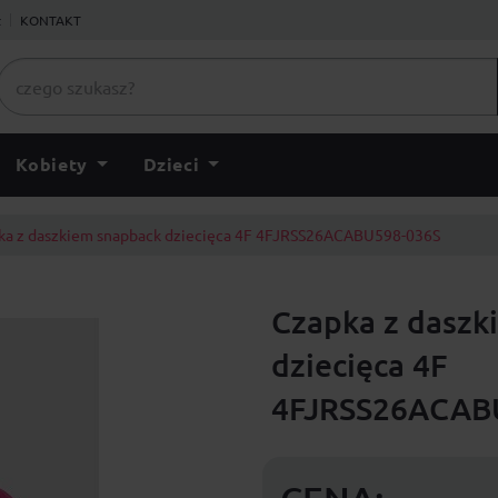
ł
KONTAKT
Kobiety
Dzieci
ka z daszkiem snapback dziecięca 4F 4FJRSS26ACABU598-036S
Czapka z daszk
dziecięca 4F
4FJRSS26ACAB