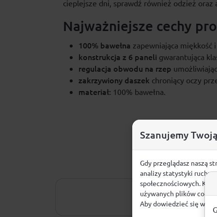
cieplejsze dni, sprawdź również odzież oraz
Najważniejsze cechy pr
100% bawełna
zapewniająca miękkość i
konstrukcja z 6 paneli
gwarantująca kla
regulacja obwodu na rzep
umożliwiając
zakrzywiony daszek
chroniący oczy prz
materiał:
100% bawełna.
Szanujemy Twoją
Gdy przeglądasz naszą st
analizy statystyki ruchu
społecznościowych. Klikn
używanych plików cookie
Aby dowiedzieć się więce
G