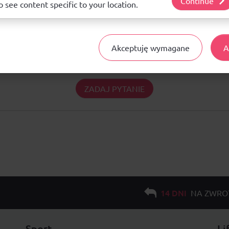
Continue
o see content specific to your location.
Pytania i odpowiedzi
Akceptuję wymagane
A
Nie ma jeszcze pytań. Bądź pierwszy :)
ZADAJ PYTANIE
14 DNI
NA ZWRO
Sport
Li