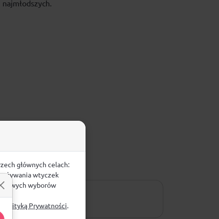
 najmłodszych.
rzech głównych celach:
e, używania wtyczek
zegółowych wyborów
ą
Polityką Prywatności
.