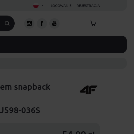
LOGOWANIE
REJESTRACJA
iem snapback
U598-036S