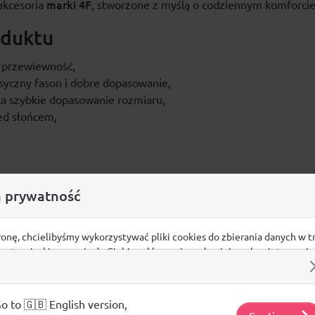
marki 4F
 akcesoria
, stworzone z myślą o codziennym komforcie
oduktu
 przewiewność,
syczny fason i dobre dopasowanie,
a szybkie dopasowanie rozmiaru,
ed słońcem,
 prywatność
Opinie
ronę, chcielibyśmy wykorzystywać pliki cookies do zbierania danych w t
ŚREDNIA OCENA:
 na stronie, kierowania do Ciebie reklam w innych miejscach w interneci
ij poniżej, by wyrazić zgodę lub przejdź do ustawień, by dokonać szc
Nie ma jeszcze żadnej recenzji produktu
s.
j o plikach cookie i tym, jak wykorzystujemy Twoje dane, odwiedź nasz
o to 🇬🇧 English version,