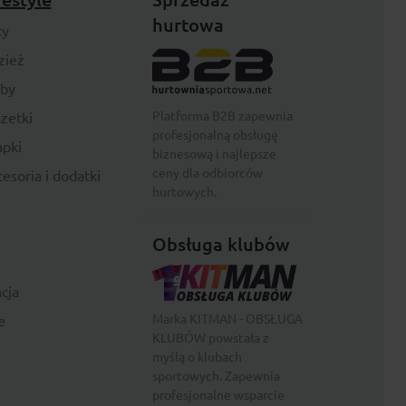
hurtowa
ty
zież
rby
Platforma B2B zapewnia
zetki
profesjonalną obsługę
pki
biznesową i najlepsze
ceny dla odbiorców
esoria i dodatki
hurtowych.
Obsługa klubów
cja
Marka KITMAN - OBSŁUGA
e
KLUBÓW powstała z
myślą o klubach
sportowych. Zapewnia
profesjonalne wsparcie