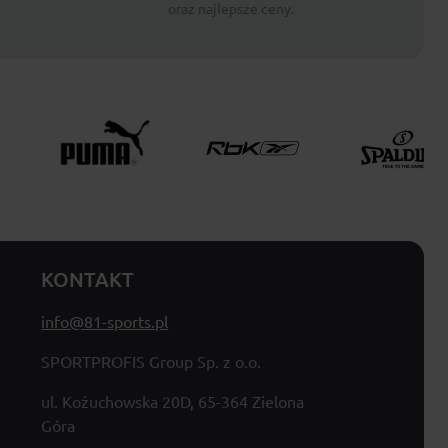
oraz najlepsze ceny.
KONTAKT
info@81-sports.pl
SPORTPROFIS Group Sp. z o.o.
ul. Kożuchowska 20D, 65-364 Zielona
Góra