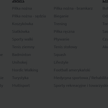
Piłka nożna
Piłka nożna - bramkarz
Bu
Piłka nożna - sędzia
Bieganie
Od
Koszykówka
Trening
To
Siatkówka
Piłka ręczna
Sas
Sporty walki
Pływanie
Cza
Tenis ziemny
Tenis stołowy
Akc
ne
Badminton
Squash
Unihokej
Lifestyle
Nordic Walking
Football amerykański
ie
Turystyka
Medycyna sportowa / Rehabilita
ty
Multisport
Sporty rekreacyjne i towarzyski