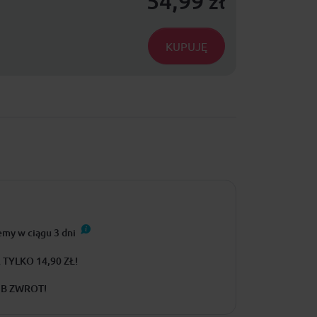
54,99
zł
KUPUJĘ
emy w ciągu
3
dni
TYLKO 14,90 ZŁ!
UB ZWROT!