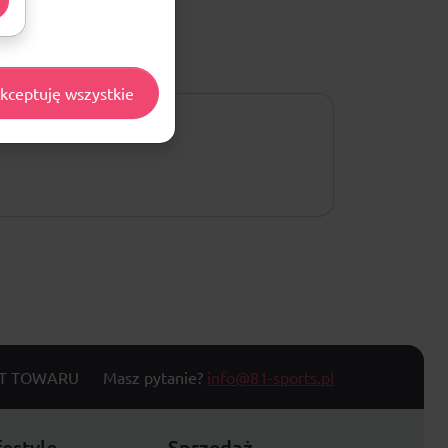
kceptuję wszystkie
T TOWARU
Masz pytanie?
info@81-sports.pl
festyle
Sprzedaż