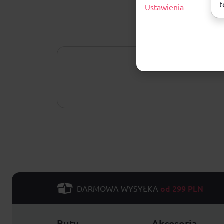
t
Ustawienia
od 299 PLN
DARMOWA WYSYŁKA
Buty
Akcesoria