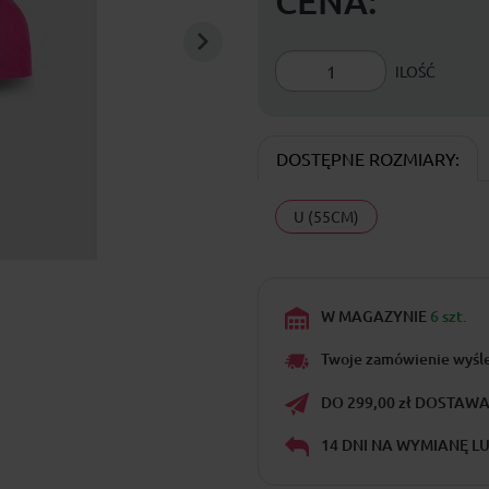
CENA:
ILOŚĆ
DOSTĘPNE ROZMIARY:
U (55CM)
W MAGAZYNIE
6 szt.
Twoje zamówienie wyśl
DO 299,00 zł DOSTAWA 
14 DNI NA WYMIANĘ L