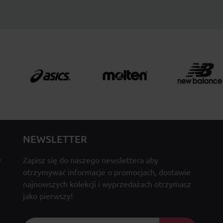
NEWSLETTER
y
Zapisz się do naszego newslettera aby
otrzymywać informacje o promocjach, dostawie
najnowszych kolekcji i wyprzedażach otrzymasz
jako pierwszy!