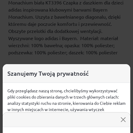
Monachium biała KT3396 Czapka z daszkiem dla dzieci
adidas inspirowana klubowymi barwami Bayern
Monachium. Uszyta z bawełnianego diagonalu, dzięki
któremu daje poczucie komfortu i przewiewność.
Obszyte przelotki dla dodatkowej wentylacji.
Wyszywane logo adidas i Bayern. Materiał: materiał
wierzchni: 100% bawełna; opaska: 100% poliester;
podszewka: 100% poliester; daszek: 100% poliester
Szanujemy Twoją prywatność
Opinie
Gdy przeglądasz naszą stronę, chcielibyśmy wykorzystywać
ŚREDNIA OCENA:
pliki cookies do zbierania danych w trzech głównych celach:
analizy statystyki ruchu na stronie, kierowania do Ciebie reklam
w innych miejscach w internecie, używania wtyczek
Nie ma jeszcze żadnej recenzji produktu
społecznościowych. Kliknij poniżej, by wyrazić zgodę lub
przejdź do ustawień, by dokonać szczegółowych wyborów
używanych plików cookies.