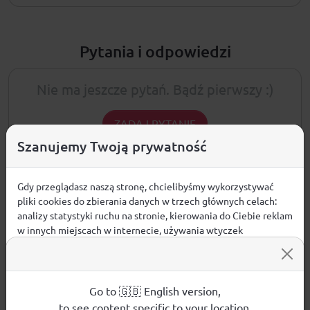
Pytania i odpowiedzi
Nie ma jeszcze pytań. Bądź pierwszy :)
ZADAJ PYTANIE
Szanujemy Twoją prywatność
Gdy przeglądasz naszą stronę, chcielibyśmy wykorzystywać
pliki cookies do zbierania danych w trzech głównych celach:
PRODUKTY POWIĄZANE
analizy statystyki ruchu na stronie, kierowania do Ciebie reklam
WYPRZEDAŻE W DZIALE
w innych miejscach w internecie, używania wtyczek
społecznościowych. Kliknij poniżej, by wyrazić zgodę lub
przejdź do ustawień, by dokonać szczegółowych wyborów
używanych plików cookies.
Aby dowiedzieć się więcej o plikach cookie i tym, jak
Go to 🇬🇧 English version,
wykorzystujemy Twoje dane, odwiedź naszą
Polityką
to see content specific to your location.