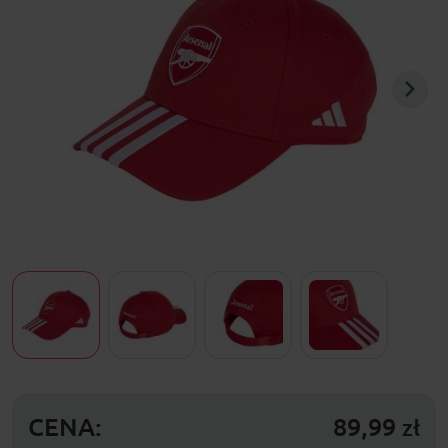
CENA:
89,99
zł