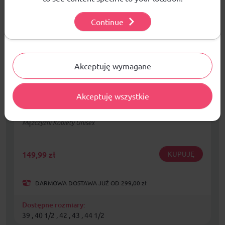
Prywatności
.
Continue
Ustawienia
Akceptuję wymagane
Akceptuję wszystkie
Klapki adidas Originals Adilette Lite FU8299
Mężczyźni Kobiety Unisex
149,99
zł
KUPUJĘ
DARMOWA DOSTAWA JUŻ OD 299,00 zł
Dostępne rozmiary:
39 , 40 1/2 , 42 , 43 , 44 1/2