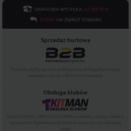
od 299 PLN
DARMOWA WYSYŁKA
14 DNI
NA ZWROT TOWARU
Sprzedaż hurtowa
Platforma B2B zapewnia profesjonalną obsługę biznesową i
najlepsze ceny dla odbiorców hurtowych.
Obsługa klubów
Marka KITMAN - OBSŁUGA KLUBÓW powstała z myślą o klubach
sportowych. Zapewnia profesjonalne wsparcie oraz najlepsze
ceny.