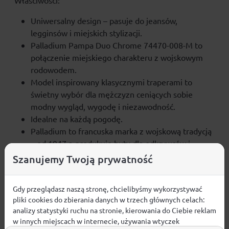
Właściwości:
Uniwersalny design – pasuje do jeansów,
legginsów i miejskich stylizacji.
Palladium Pampa Duo Chrome 74470-008-M to
połączenie miejskiego charakteru z wojskowym
rodowodem.
Model inspirowany klasycznymi traperami to
świetny wybór dla mężczyzn ceniących sobie
modny wygląd, wygodę i niezawodność.
Idealne na każdą pogodę.
Palladium to francuska marka z wojskową tradycją
– od 1947 r. produkuje buty dla odkrywców i
podróżników.
Szanujemy Twoją prywatność
Gdy przeglądasz naszą stronę, chcielibyśmy wykorzystywać
pliki cookies do zbierania danych w trzech głównych celach:
Opinie
analizy statystyki ruchu na stronie, kierowania do Ciebie reklam
w innych miejscach w internecie, używania wtyczek