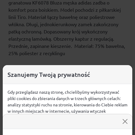
granatowa KF6078 Bluza męska adidas zadba o
komfort poza boiskiem. Model pochodzi z piłkarskiej
linii Tiro. Materiał łączy bawełnę oraz poliestrowe
włókna. Długi, jednokierunkowy zamek zakończony
patką ochronną. Dopasowany krój wykończony
elastyczną lamówką. Obszerny kaptur z regulacją.
Przednie, zapinane kieszenie. Materiał: 75% bawełna,
25% poliester z recyklingu
Szanujemy Twoją prywatność
Opinie
Gdy przeglądasz naszą stronę, chcielibyśmy wykorzystywać
ŚREDNIA OCENA:
pliki cookies do zbierania danych w trzech głównych celach:
analizy statystyki ruchu na stronie, kierowania do Ciebie reklam
w innych miejscach w internecie, używania wtyczek
Nie ma jeszcze żadnej recenzji produktu
społecznościowych. Kliknij poniżej, by wyrazić zgodę lub
przejdź do ustawień, by dokonać szczegółowych wyborów
używanych plików cookies.