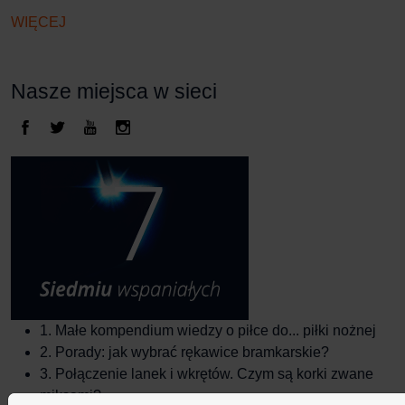
WIĘCEJ
Nasze miejsca w sieci
1.
Małe kompendium wiedzy o piłce do... piłki nożnej
2.
Porady: jak wybrać rękawice bramkarskie?
3.
Połączenie lanek i wkrętów. Czym są korki zwane
miksami?