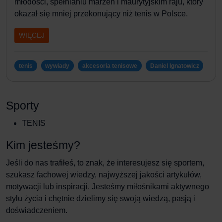
młodości, spełnianiu marzeń i maurytyjskim raju, który
okazał się mniej przekonujący niż
tenis w Polsce
.
WIĘCEJ
tenis
wywiady
akcesoria tenisowe
Daniel Ignatowicz
Sporty
TENIS
Kim jesteśmy?
Jeśli do nas trafiłeś, to znak, że interesujesz się sportem,
szukasz fachowej wiedzy, najwyższej jakości artykułów,
motywacji lub inspiracji. Jesteśmy miłośnikami aktywnego
stylu życia i chętnie dzielimy się swoją wiedzą, pasją i
doświadczeniem.