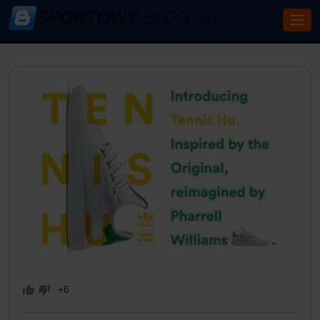
SPORTOWY
BLOG
.NET
+6