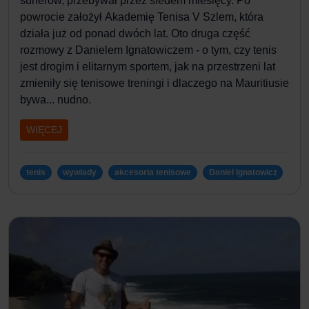
surferów, przebywał przez siedem miesięcy. Po
powrocie założył Akademię Tenisa V Szlem, która
działa już od ponad dwóch lat. Oto druga część
rozmowy z
Danielem Ignatowiczem
- o tym, czy
tenis
jest drogim i elitarnym sportem, jak na przestrzeni lat
zmieniły się
tenisowe treningi
i dlaczego na Mauritiusie
bywa... nudno.
WIĘCEJ
tenis
wywiady
akcesoria tenisowe
Daniel Ignatowicz