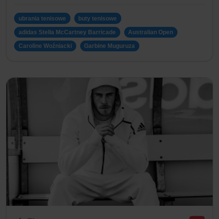
ubrania tenisowe
buty tenisowe
adidas Stella McCartney Barricade
Australian Open
Caroline Woźniacki
Garbine Muguruza