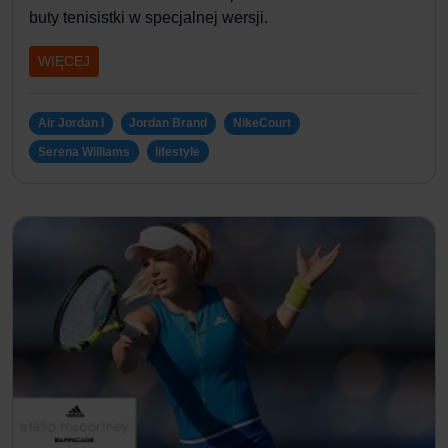
buty tenisistki w specjalnej wersji.
WIĘCEJ
Air Jordan I
Jordan Brand
NikeCourt
Serena Williams
lifestyle