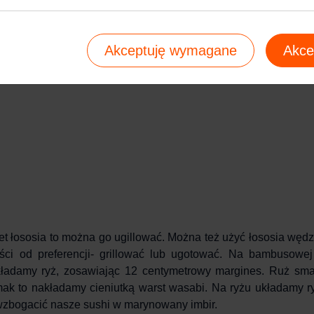
Akceptuję wymagane
Akce
let łososia to można go ugillować. Można też użyć łososia węd
ści od preferencji- grillować lub ugotować. Na bambusowe
akładamy ryż, zosawiając 12 centymetrowy margines. Ruż sm
mak to nakładamy cieniutką warst wasabi. Na ryżu układamy r
 wzbogacić nasze sushi w marynowany imbir.