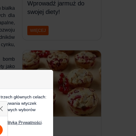
Wprowadź jarmuż do
 białka
swojej diety!
ch dla
palne,
rozwoju
WIĘCEJ
adników
 cynku,
o bomb
ty jako
 trzech głównych celach:
e, używania wtyczek
zegółowych wyborów
zą
Polityką Prywatności
.
+2