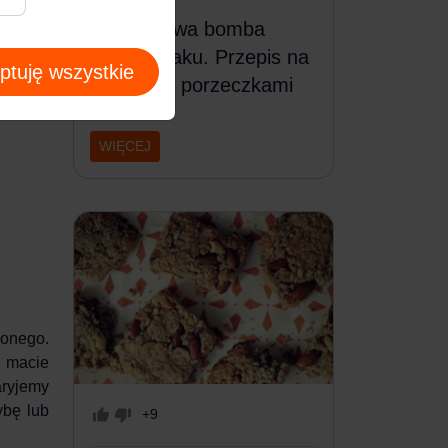
Witaminowa bomba
pełna smaku. Przepis na
ptuję wszystkie
muffinki z porzeczkami
WIĘCEJ
zonego.
j macie
aryjemy
ybę lub
+9