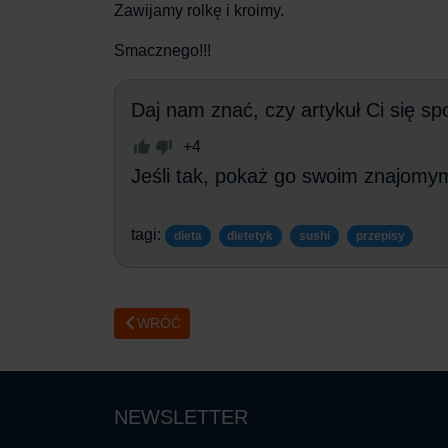
Zawijamy rolkę i kroimy.
Smacznego!!!
Daj nam znać, czy artykuł Ci się sp
+4
Jeśli tak, pokaż go swoim znajomy
tagi:
dieta
dietetyk
sushi
przepisy
WRÓĆ
NEWSLETTER