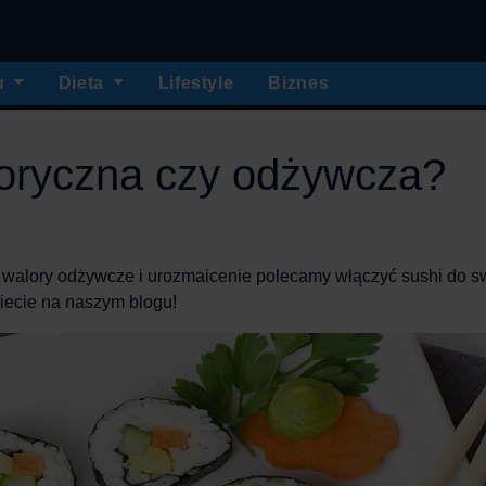
u
Dieta
Lifestyle
Biznes
loryczna czy odżywcza?
 walory odżywcze i urozmaicenie polecamy włączyć sushi do s
iecie na naszym blogu!