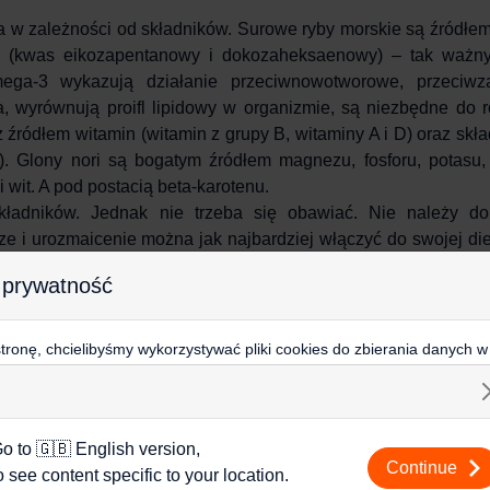
 w zależności od składników. Surowe ryby morskie są źródłem
 (kwas eikozapentanowy i dokozaheksaenowy) – tak ważny
ga-3 wykazują działanie przeciwnowotworowe, przeciwza
a, wyrównują proifl lipidowy w organizmie, są niezbędne do 
źródłem witamin (witamin z grupy B, witaminy A i D) oraz skł
u). Glony nori są bogatym źródłem magnezu, fosforu, potasu,
 wit. A pod postacią beta-karotenu.
składników. Jednak nie trzeba się obawiać. Nie należy d
e i urozmaicenie można jak najbardziej włączyć do swojej die
we smaki.
 prywatność
imi
połozona na nim ryba lub owoce morza
ronę, chcielibyśmy wykorzystywać pliki cookies do zbierania danych w
 na stronie, kierowania do Ciebie reklam w innych miejscach w interneci
e nadaje się na wieczorny posiłek.
ij poniżej, by wyrazić zgodę lub przejdź do ustawień, by dokonać szc
s.
j o plikach cookie i tym, jak wykorzystujemy Twoje dane, odwiedź nas
o to 🇬🇧 English version,
Continue
o see content specific to your location.