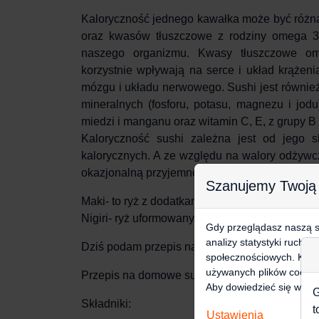
Kaloryczność jednego kawałka może być różna
oraz kwasów tłuszczowe z rodziny omega 3
naszego organizmu. Kwasy tłuszczowe ome
korzystnie wpływają na serce i układ krążeni
mózgu i układu nerwowego. Sushi jest również 
mineralnych (fosforu, potasu, magnezu i jod
miedzi i manganu oraz witamin C, E, z grupy B i
Kaloryczność sushi zależna jest od jego 
kalorycznych. A ze względu na walory odżywcz
okazjonalną przyjemność i wzbogacenie w no
Szanujemy Twoją
Maki- to ryż z dodatkami owinięty algami morsk
Nigiri- ryż uformowany w kulki lub wałeczki i 
Gdy przeglądasz naszą st
analizy statystyki ruchu
Dziś podam przepis na domowe sushi. Doskonal
społecznościowych. Klikn
używanych plików cookie
Przepis na domowe sushi:
Aby dowiedzieć się więce
G
Składniki:
t
Ustawienia