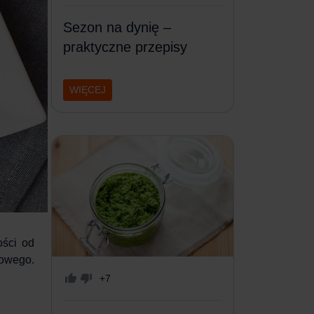
Sezon na dynię –
praktyczne przepisy
WIĘCEJ
ości od
mowego.
+7