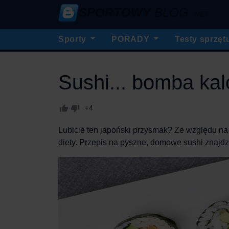
SPORTOWY
BLOG
.NET
Sporty
PORADY
Testy sprzęt
Sushi... bomba ka
+4
Lubicie ten japoński przysmak? Ze względu na
diety. Przepis na pyszne, domowe sushi znajdz