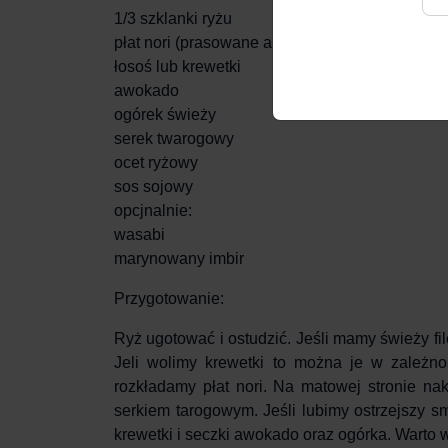
1/3 szklanki ryżu
płat nori (prasowane algi morskie)
łosoś lub krewetki
awokado
ogórek świeży
serek twarogowy
ocet ryżowy
sos sojowy
opcjnalnie:
wasabi
marynowany imbir
Przygotowanie:
Ryż ugotować i ostudzić. Jeśli mamy świeży fi
Jeli wolimy krewetki to można je w zależno
rozkładamy płat nori. Na matowej stronie n
serkiem tarogowym. Jeśli lubimy ostrzejszy s
krewetki i seczki awokado oraz ogórka. Warto