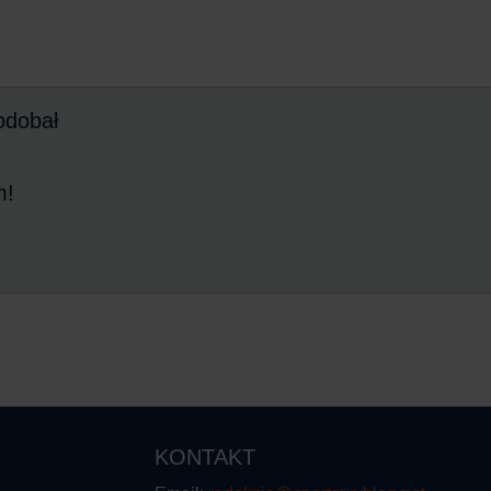
odobał
m!
KONTAKT