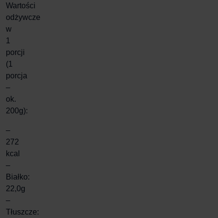
Wartości
odżywcze
w
1
porcji
(1
porcja
–
ok.
200g):
–
272
kcal
–
Białko:
22,0g
–
Tłuszcze: