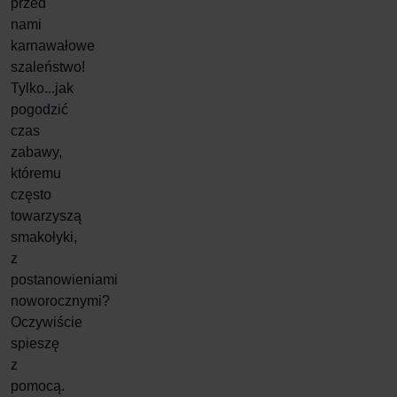
przed
nami
karnawałowe
szaleństwo!
Tylko...jak
pogodzić
czas
zabawy,
któremu
często
towarzyszą
smakołyki,
z
postanowieniami
noworocznymi?
Oczywiście
spieszę
z
pomocą.