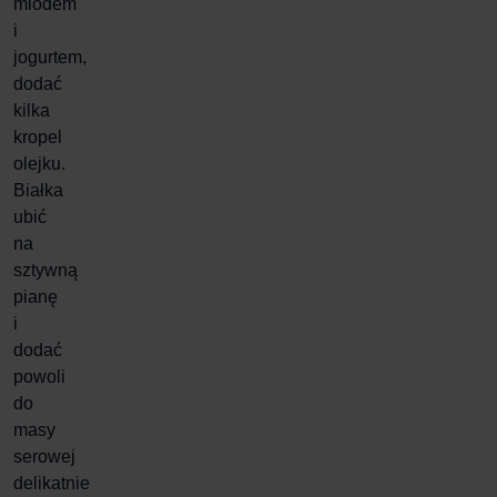
miodem
i
jogurtem,
dodać
kilka
kropel
olejku.
Białka
ubić
na
sztywną
pianę
i
dodać
powoli
do
masy
serowej
delikatnie