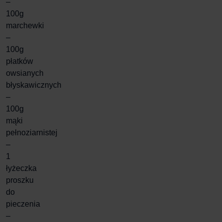
–
100g
marchewki
–
100g
płatków
owsianych
błyskawicznych
–
100g
mąki
pełnoziarnistej
–
1
łyżeczka
proszku
do
pieczenia
–