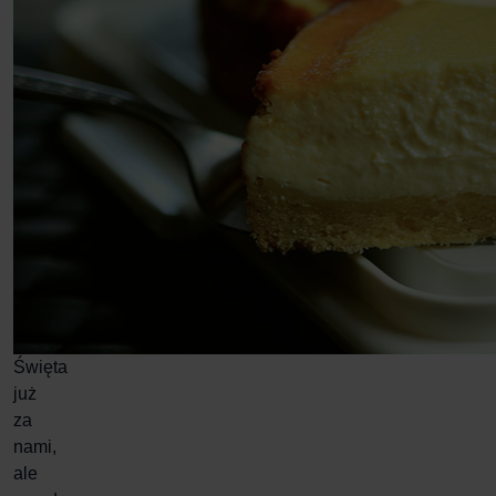
Święta
już
za
nami,
ale