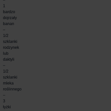
1
bardzo
dojrzały
banan
–
1/2
szklanki
rodzynek
lub
daktyli
–
1/2
szklanki
mleka
roślinnego
–
3
łyżki