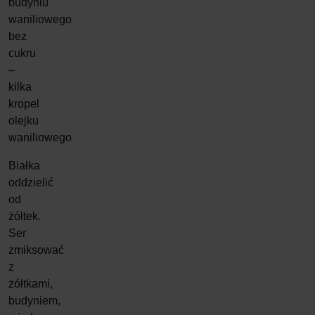
budyniu
waniliowego
bez
cukru
–
kilka
kropel
olejku
waniliowego
Białka
oddzielić
od
żółtek.
Ser
zmiksować
z
żółtkami,
budyniem,