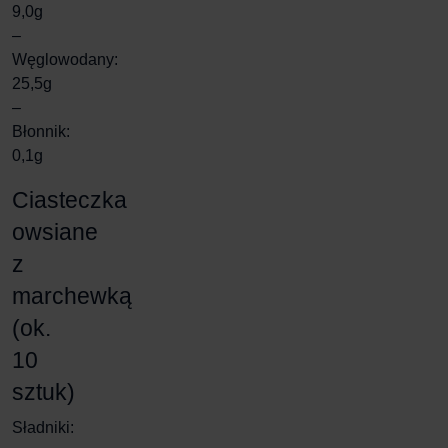
9,0g
–
Węglowodany:
25,5g
–
Błonnik:
0,1g
Ciasteczka
owsiane
z
marchewką
(ok.
10
sztuk)
Sładniki: