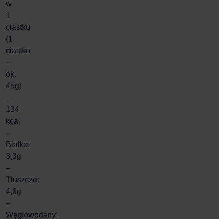
w
1
ciastku
(1
ciastko
–
ok.
45g)
–
134
kcal
–
Białko:
3,3g
–
Tłuszcze:
4,6g
–
Węglowodany: