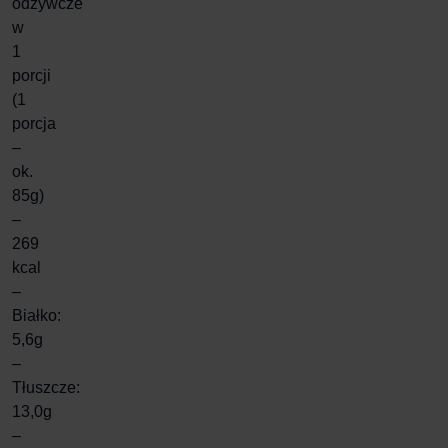
odżywcze
w
1
porcji
(1
porcja
–
ok.
85g)
–
269
kcal
–
Białko:
5,6g
–
Tłuszcze:
13,0g
–