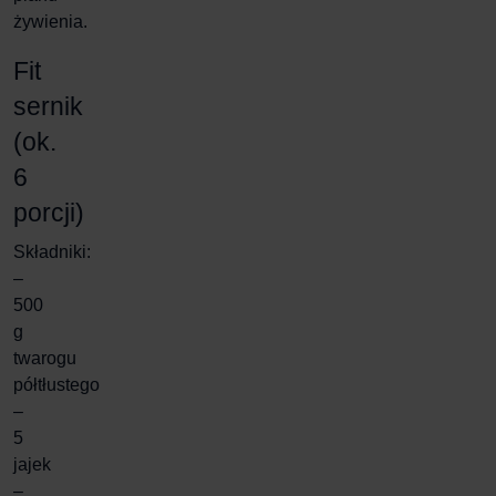
żywienia.
Fit
sernik
(ok.
6
porcji)
Składniki:
–
500
g
twarogu
półtłustego
–
5
jajek
–