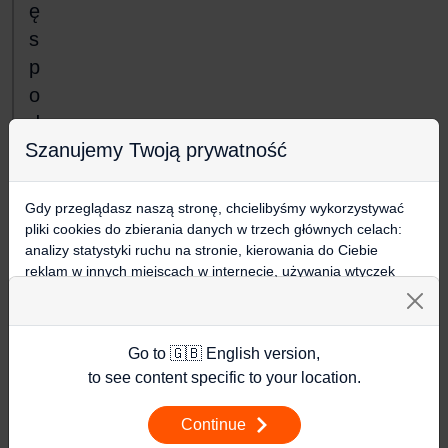
ę
s
p
o
d
Szanujemy Twoją prywatność
o
b
a
Gdy przeglądasz naszą stronę, chcielibyśmy wykorzystywać
pliki cookies do zbierania danych w trzech głównych celach:
ł
analizy statystyki ruchu na stronie, kierowania do Ciebie
reklam w innych miejscach w internecie, używania wtyczek
+4
społecznościowych. Kliknij poniżej, by wyrazić zgodę lub
J
przejdź do ustawień, by dokonać szczegółowych wyborów
e
używanych plików cookies.
Go to 🇬🇧 English version,
ś
Aby dowiedzieć się więcej o plikach cookie i tym, jak
wykorzystujemy Twoje dane, odwiedź naszą
Polityką
to see content specific to your location.
l
Prywatności
.
i
Continue
Ustawienia
t