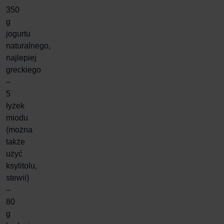
350
g
jogurtu
naturalnego,
najlepiej
greckiego
–
5
łyżek
miodu
(można
także
użyć
ksylitolu,
stewii)
–
80
g