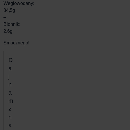
Węglowodany:
34,5g
–
Błonnik:
2,6g
Smacznego!
D
a
j
n
a
m
z
n
a