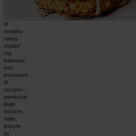
W
rondelku
należy
roztopić
olej
kokosowy
oraz
przestudzić.
W
naczyniu
wymieszać
płatki
owsiane,
mąkę,
proszek
do