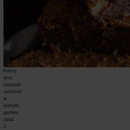
Kaszę
oraz
rodzynki
umieścić
w
jednym
garnku,
zalać
2