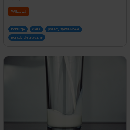
WIĘCEJ
kontuzje
dieta
porady żywieniowe
porady dietetyczne