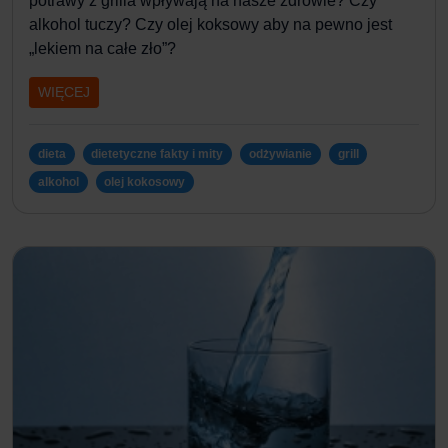
potrawy z grilla wpływają na nasze zdrowie? Czy
alkohol tuczy? Czy olej koksowy aby na pewno jest
„lekiem na całe zło”?
WIĘCEJ
dieta
dietetyczne fakty i mity
odżywianie
grill
alkohol
olej kokosowy