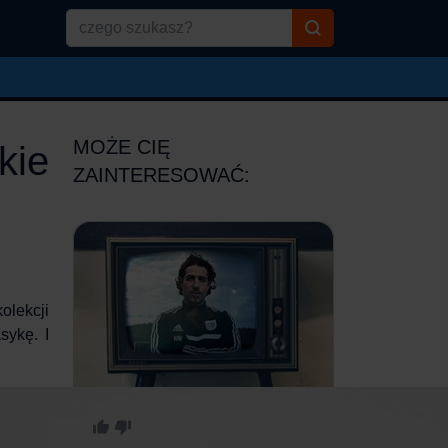
MOŻE CIĘ
kie
ZAINTERESOWAĆ:
olekcji
sykę. I
+5