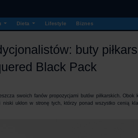
u
Dieta
Lifestyle
Biznes
ycjonalistów: buty piłkars
quered Black Pack
eszcza swoich fanów propozycjami
butów piłkarskich
. Obok k
 niski ukłon w stronę tych, którzy ponad wszystko cenią kla