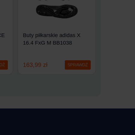
CE
Buty piłkarskie adidas X
Buty piłkars
16.4 FxG M BB1038
16.3 FG Jr
163,99
zł
199,99
zł
DŹ
SPRAWDŹ