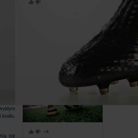
+2
Idzie nowe. Poznaj Nike
PhantomVSN
WIĘCEJ
wykłym
 kratki
,
+4
nią się