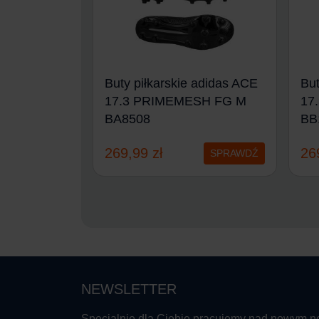
Buty piłkarskie adidas ACE
But
17.3 PRIMEMESH FG M
17
BA8508
BB
269,99
zł
26
SPRAWDŹ
NEWSLETTER
Specjalnie dla Ciebie pracujemy nad nowym n