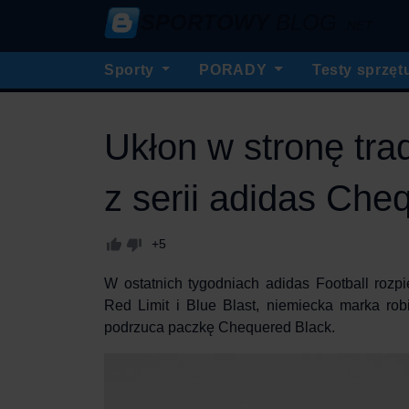
SPORTOWY
BLOG
.NET
Sporty
PORADY
Testy sprzęt
Ukłon w stronę trad
z serii adidas Che
+5
W ostatnich tygodniach
adidas Football
rozpi
Red Limit i Blue Blast, niemiecka marka robi
podrzuca
paczkę Chequered Black
.