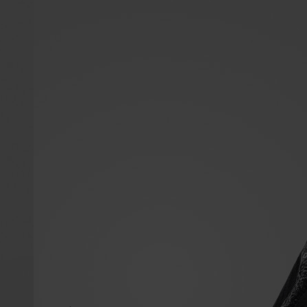
Czy piłkarz może
skoncentrować się na
meczu po takiej traumie,
jak w Dortmundzie?
WIĘCEJ