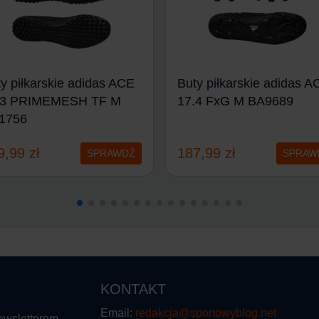
y piłkarskie adidas ACE
Buty piłkarskie adidas A
.3 PRIMEMESH TF M
17.4 FxG M BA9689
1756
9,99
zł
187,99
zł
SPRAWDŹ
SPRAW
KONTAKT
Email:
redakcja@sportowyblog.net
ewsletterem