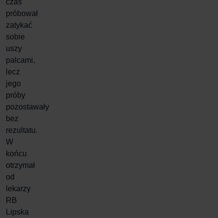
czas
próbował
zatykać
sobie
uszy
palcami,
lecz
jego
próby
pozostawały
bez
rezultatu.
W
końcu
otrzymał
od
lekarzy
RB
Lipska