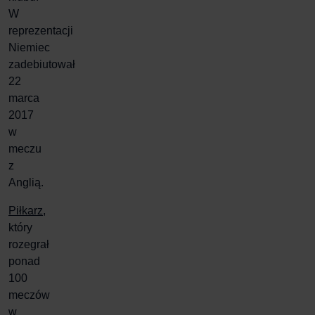
W
reprezentacji
Niemiec
zadebiutował
22
marca
2017
w
meczu
z
Anglią.
Piłkarz
,
który
rozegrał
ponad
100
meczów
w