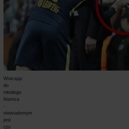
Wracając
do
młodego
Niemca
-
niewiadomym
jest
czy