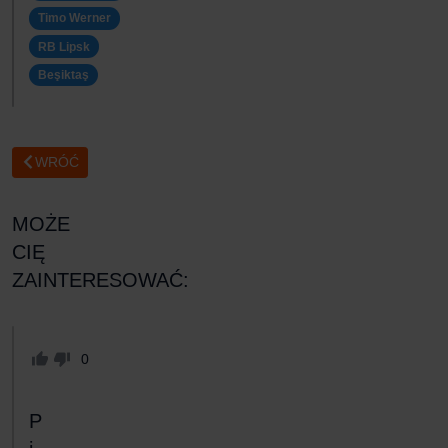
Timo Werner
RB Lipsk
Beşiktaş
WRÓĆ
MOŻE
CIĘ
ZAINTERESOWAĆ:
0
P