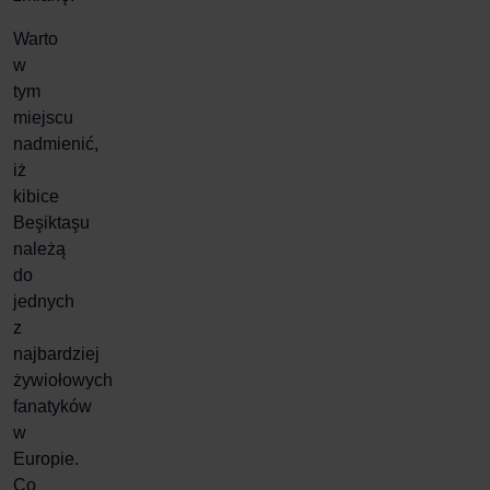
Warto
w
tym
miejscu
nadmienić,
iż
kibice
Beşiktaşu
należą
do
jednych
z
najbardziej
żywiołowych
fanatyków
w
Europie.
Co