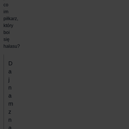
co
im
piłkarz,
który
boi
się
hałasu?
D
a
j
n
a
m
z
n
a