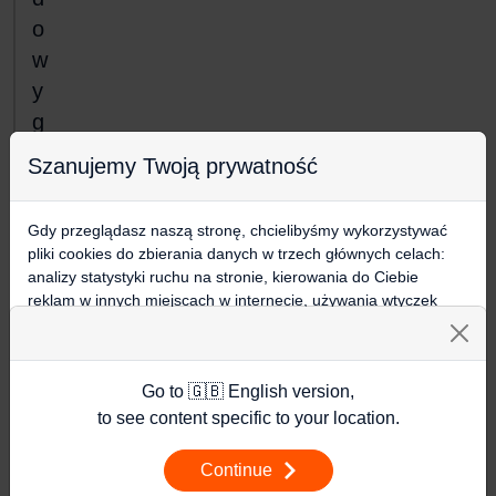
o
w
y
g
r
Szanujemy Twoją prywatność
a
n
Gdy przeglądasz naszą stronę, chcielibyśmy wykorzystywać
i
pliki cookies do zbierania danych w trzech głównych celach:
a
analizy statystyki ruchu na stronie, kierowania do Ciebie
reklam w innych miejscach w internecie, używania wtyczek
M
społecznościowych. Kliknij poniżej, by wyrazić zgodę lub
i
przejdź do ustawień, by dokonać szczegółowych wyborów
s
używanych plików cookies.
Go to 🇬🇧 English version,
Aby dowiedzieć się więcej o plikach cookie i tym, jak
t
wykorzystujemy Twoje dane, odwiedź naszą
Polityką
to see content specific to your location.
r
Prywatności
.
z
Continue
Ustawienia
o