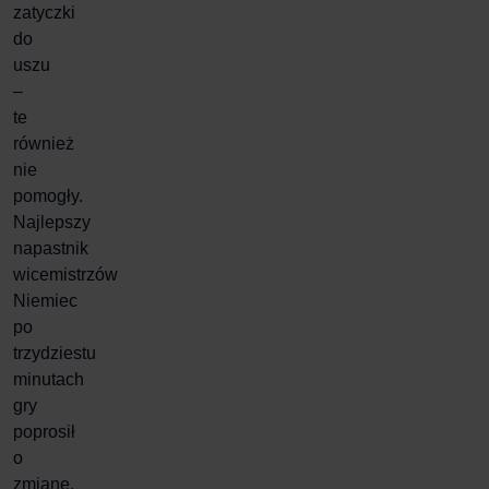
zatyczki
do
uszu
–
te
również
nie
pomogły.
Najlepszy
napastnik
wicemistrzów
Niemiec
po
trzydziestu
minutach
gry
poprosił
o
zmianę.