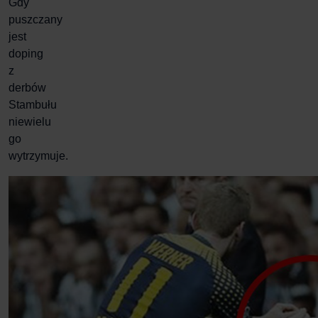
Gdy
puszczany
jest
doping
z
derbów
Stambułu
niewielu
go
wytrzymuje.