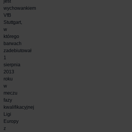
jest
wychowankiem
VfB
Stuttgart,
w
którego
barwach
zadebiutował
1
sierpnia
2013
roku
w
meczu
fazy
kwalifikacyjnej
Ligi
Europy
z