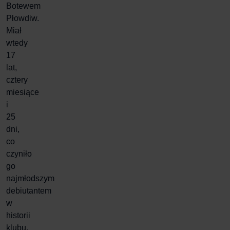
Botewem
Płowdiw.
Miał
wtedy
17
lat,
cztery
miesiące
i
25
dni,
co
czyniło
go
najmłodszym
debiutantem
w
historii
klubu.