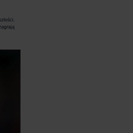
złości.
zagrają