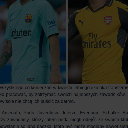
wszystkiego co konieczne w kwestii letniego okienka transfer
ko pracować, by zatrzymać swoich najlepszych zawodników, 
zywiście nie chcą ich puścić za darmo.
Arsenalu, Porto, Juventusie, Interze, Evertonie, Schalke, Ba
brzy zawodnicy, którzy latem będą mogli odejść ze swoich kl
 powstanie solidna paczka, która być może mogłaby nawet się