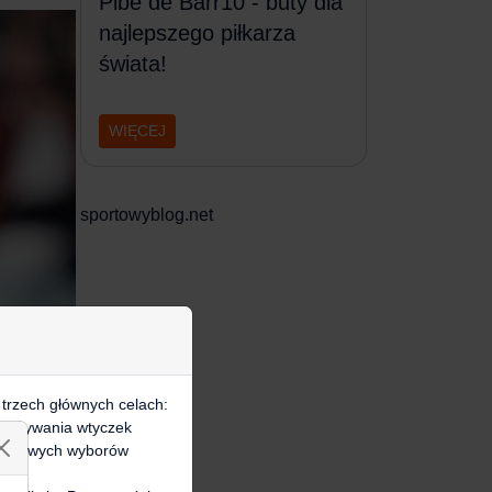
Pibe de Barr10 - buty dla
najlepszego piłkarza
świata!
WIĘCEJ
sportowyblog.net
 trzech głównych celach:
e, używania wtyczek
zegółowych wyborów