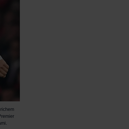
nrichem
Premier
ami.