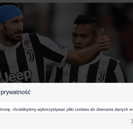
 prywatność
ronę, chcielibyśmy wykorzystywać pliki cookies do zbierania danych w
 na stronie, kierowania do Ciebie reklam w innych miejscach w interneci
ij poniżej, by wyrazić zgodę lub przejdź do ustawień, by dokonać szc
s.