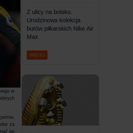
Z ulicy na boisko.
Urodzinowa kolekcja
butów piłkarskich Nike Air
Max
WIĘCEJ
owego w
których
yernie,
ubów za
gnąć po