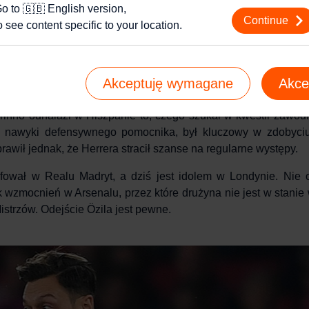
j o plikach cookie i tym, jak wykorzystujemy Twoje dane, odwiedź nas
o to 🇬🇧 English version,
Continue
lat gra na niezmiennym, wysokim poziomie. To między innymi
o see content specific to your location.
era División oraz świetnie radzą sobie w Lidze Mistrzów. W t
to do gry Sime Vrsaljko.
Akceptuję wymagane
Akce
inho odnalazł w Hiszpanie to, czego szukał w kwestii zawod
oić nawyki defensywnego pomocnika, był kluczowy w zdobyci
rawił jednak, że Herrera stracił szanse na regularne występy.
mfował w Realu Madryt, a dziś jest idolem w Londynie. Nie 
wzmocnień w Arsenalu, przez które drużyna nie jest w stanie
strzów. Odejście Özila jest pewne.