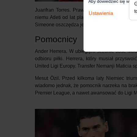
Aby dowiedzieć się więce
G
Juanfran Torres
. Prawy obrońca Atlético od 
t
Ustawienia
niemu Atleti od lat plasują się wysoko w Prim
Simeone oszczędza jego siły, wystawiając częs
Pomocnicy
Ander Herrera
. W ubiegłym sezonie José Mour
odbioru piłki. Herrera, który musiał przysw
United Ligi Europy. Transfer Nemanji Maticia sp
Mesut Özil
. Przed kilkoma laty Niemiec triu
wiadomo jednak, że pomocnik narzeka na brak 
Premier League, a nawet awansować do Ligi Mi