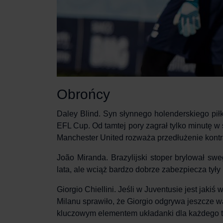
Obrońcy
Daley Blind
. Syn słynnego holenderskiego pił
EFL Cup. Od tamtej pory zagrał tylko minutę w 
Manchester United rozważa przedłużenie kont
João Miranda
. Brazylijski stoper brylował sw
lata, ale wciąż bardzo dobrze zabezpiecza tyły 
Giorgio Chiellini
. Jeśli w Juventusie jest jaki
Milanu sprawiło, że Giorgio odgrywa jeszcze wa
kluczowym elementem układanki dla każdego tr