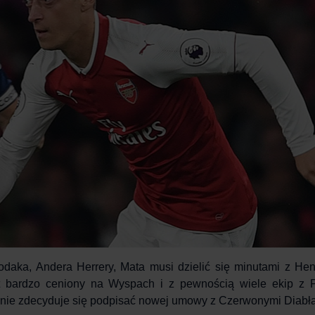
odaka, Andera Herrery, Mata musi dzielić się minutami z He
t bardzo ceniony na Wyspach i z pewnością wiele ekip z 
ie nie zdecyduje się podpisać nowej umowy z Czerwonymi Diabł