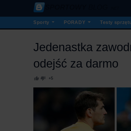
SPORTOWY
BLOG
.NET
Sporty
PORADY
Testy sprzęt
Jedenastka zawodn
odejść za darmo
+5