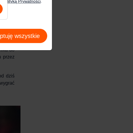
zą
Polityką Prywatności
.
 dzięki
ym roku
ptuję wszystkie
nika do
u przez
od dziś
 wygrać