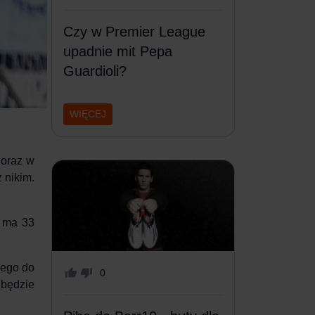
Czy w Premier League
upadnie mit Pepa
Guardioli?
WIĘCEJ
 oraz w
 nikim.
r ma 33
iego do
0
 będzie