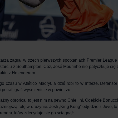
karza zagrał w trzech pierwszych spotkaniach Premier League
starciu z Southampton. Cóż, José Mourinho nie patyczkuje się z
raktu z Holenderem.
ego czasu w Atlético Madryt, a dziś robi to w Interze. Defenso
i potrafi grać wyśmienicie w powietrzu.
ś ważny obrońca, to jest nim na pewno Chiellini. Odejście Bonucc
żniejszą rolę w drużynie. Jeśli „King Kong” odjedzie z Juve, to
enera, który zdecyduje się go ściągnąć.