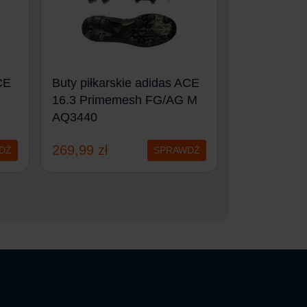
CE
Buty piłkarskie adidas ACE
Buty piłkars
16.3 Primemesh FG/AG M
16.1 FG M 
AQ3440
269,99
zł
696,99
zł
DŹ
SPRAWDŹ