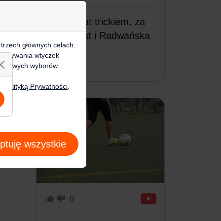
Lewy z hat trickiem, za
nim Gortat i Radwańska
 trzech głównych celach:
e, używania wtyczek
WIĘCEJ
zegółowych wyborów
zą
Polityką Prywatności
.
ptuję wszystkie
0