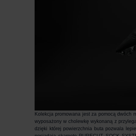
Kolekcja promowana jest za pomocą dwóch mo
wyposażony w cholewkę wykonaną z przylegaj
dzięki której powierzchnia buta pozwala lepi
posiadają skarpetę PURECUT SOCK SYSTEM,