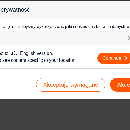
 prywatność
ronę, chcielibyśmy wykorzystywać pliki cookies do zbierania danych w
 na stronie, kierowania do Ciebie reklam w innych miejscach w interneci
ij poniżej, by wyrazić zgodę lub przejdź do ustawień, by dokonać szc
s.
j o plikach cookie i tym, jak wykorzystujemy Twoje dane, odwiedź nas
o to 🇬🇧 English version,
Continue
o see content specific to your location.
Akceptuję wymagane
Akce