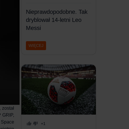
Nieprawdopodobne. Tak
dryblował 14-letni Leo
Messi
WIĘCEJ
, został
P GRIP,
 Space
+1
ietnie