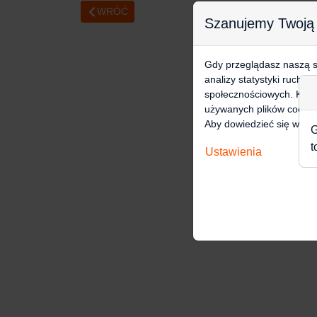
WRÓĆ
Szanujemy Twoją
Gdy przeglądasz naszą st
analizy statystyki ruchu
społecznościowych. Klikn
używanych plików cookie
Aby dowiedzieć się więce
G
t
Ustawienia