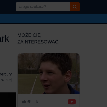
MOŻE CIĘ
ark
ZAINTERESOWAĆ:
Mercury
 w niej
+3