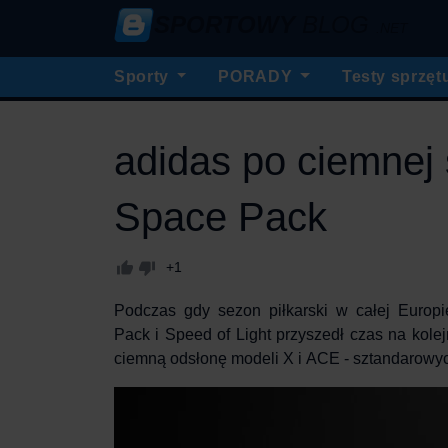
SPORTOWY
BLOG
.NET
Sporty
PORADY
Testy sprzęt
adidas po ciemnej 
Space Pack
+1
Podczas gdy sezon piłkarski w całej Europi
Pack i Speed of Light przyszedł czas na kolej
ciemną odsłonę
modeli
X
i
ACE
- sztandarowyc