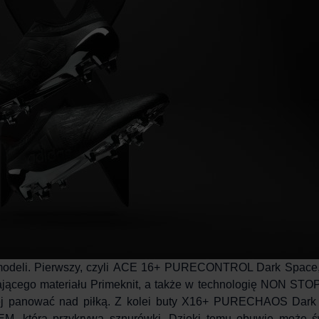
deli. Pierwszy, czyli
ACE 16+ PURECONTROL Dark Space
ącego materiału Primeknit, a także w technologię NON STO
ej panować nad piłką. Z kolei
buty X16+ PURECHAOS Dark
 która przykrywa sznurówki. Dzięki temu obuwie może św