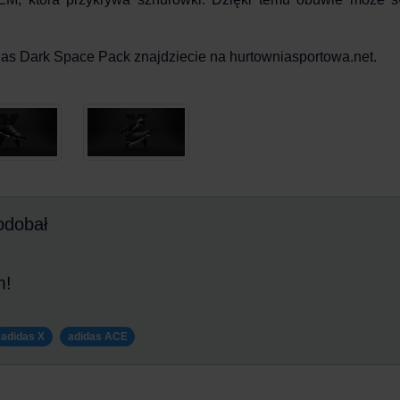
das Dark Space Pack
znajdziecie na
hurtowniasportowa.net
.
odobał
m!
adidas X
adidas ACE