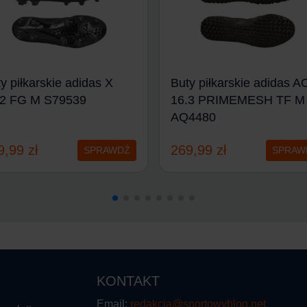
y piłkarskie adidas X
Buty piłkarskie adidas A
.2 FG M S79539
16.3 PRIMEMESH TF M
AQ4480
9,99
zł
269,99
zł
SPRAWDŹ
SPRAW
KONTAKT
Email:
redakcja@sportowyblog.net